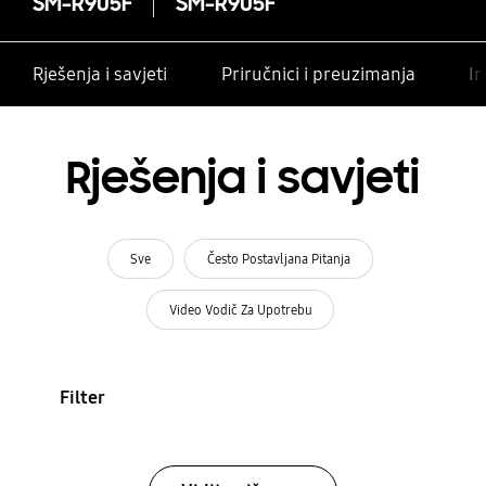
SM-R905F
SM-R905F
Rješenja i savjeti
Priručnici i preuzimanja
In
Rješenja i savjeti
Sve
Često Postavljana Pitanja
Video Vodič Za Upotrebu
Filter