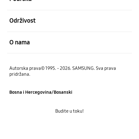
Otvori
Održivost
Otvori
O nama
Autorska prava© 1995. - 2026. SAMSUNG. Sva prava
pridržana.
Bosna i Hercegovina/Bosanski
Budite u toku!