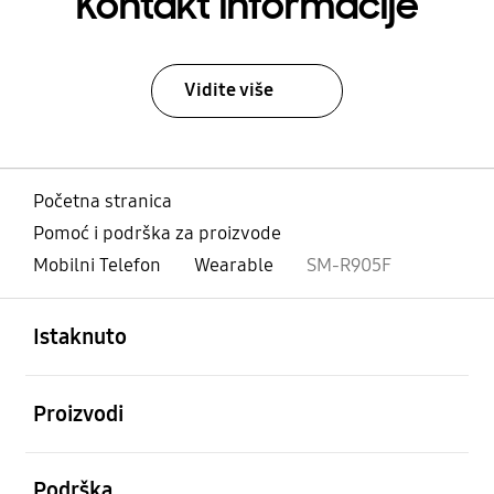
Kontakt informacije
Vidite više
Početna stranica
Pomoć i podrška za proizvode
Mobilni Telefon
Wearable
SM-R905F
Otvori
Footer Navigation
Istaknuto
Otvori
Proizvodi
Otvori
Podrška