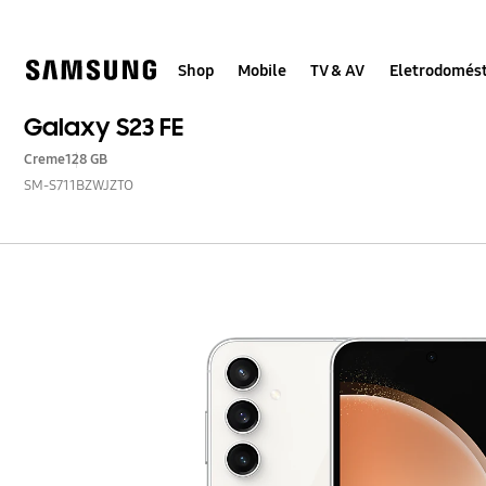
Skip
to
content
Shop
Mobile
TV & AV
Eletrodomést
Galaxy S23 FE
Creme
128 GB
SM-S711BZWJZTO