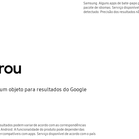
Samsung. Alguns apps de bate-papo p
pacote de idiomas. Serviço disponíve
detectado. Precisão dos resultados n
trou
 um objeto para resultados do Google
resultados podem variar de acordo com as correspondências
o Android. A funcionalidade do produto pode depender das
er compatíveis com apps. Serviço disponível de acordo com o país