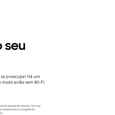
o seu
 se preocupe! Há um
o modo avião sem Wi-Fi.
ad do pacote de idiomas. Serviço
sos disponíveis e compatíveis
ar.