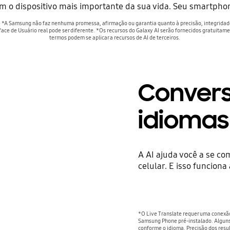
m o dispositivo mais importante da sua vida. Seu smartpho
. *A Samsung não faz nenhuma promessa, afirmação ou garantia quanto à precisão, integridade 
rface de Usuário real pode ser diferente. *Os recursos do Galaxy AI serão fornecidos gratuita
termos podem se aplicar a recursos de AI de terceiros.
Convers
idiomas
A AI ajuda você a se c
celular. E isso funcio
*O Live Translate requer uma conexão
Samsung Phone pré-instalado. Alguns
conforme o idioma. Precisão dos resul