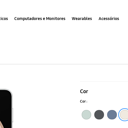
icos
Computadores e Monitores
Wearables
Acessórios
Galaxy
S23
Cor
FE
Cor :
Verde
Grafite
Azul
Creme