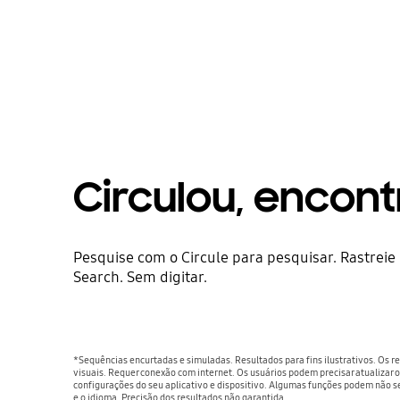
Circulou, encon
Pesquise com o Circule para pesquisar. Rastreie
Search. Sem digitar.
*Sequências encurtadas e simuladas. Resultados para fins ilustrativos. Os 
visuais. Requer conexão com internet. Os usuários podem precisar atualizar 
configurações do seu aplicativo e dispositivo. Algumas funções podem não s
e o idioma. Precisão dos resultados não garantida.