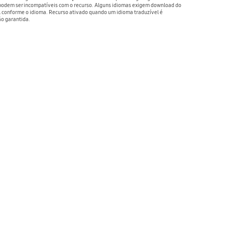
odem ser incompatíveis com o recurso. Alguns idiomas exigem download do
l conforme o idioma. Recurso ativado quando um idioma traduzível é
ão garantida.