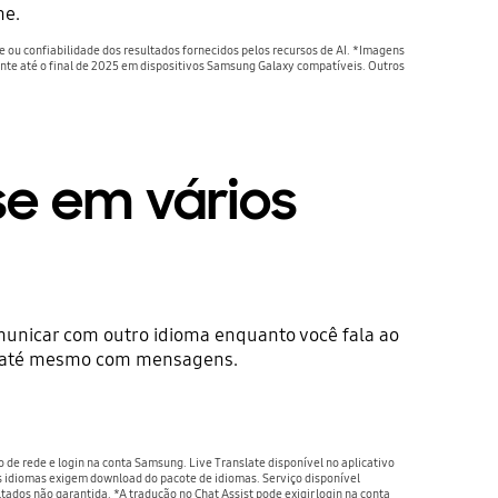
ne.
ou confiabilidade dos resultados fornecidos pelos recursos de AI. *Imagens
mente até o final de 2025 em dispositivos Samsung Galaxy compatíveis. Outros
e em vários
omunicar com outro idioma enquanto você fala ao
na até mesmo com mensagens.
 de rede e login na conta Samsung. Live Translate disponível no aplicativo
 idiomas exigem download do pacote de idiomas. Serviço disponível
tados não garantida. *A tradução no Chat Assist pode exigir login na conta