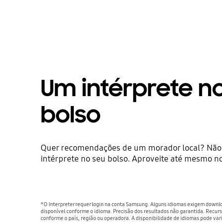
Um intérprete n
bolso
Quer recomendações de um morador local? Não
intérprete no seu bolso. Aproveite até mesmo n
*O Interpreter requer login na conta Samsung. Alguns idiomas exigem downlo
disponível conforme o idioma. Precisão dos resultados não garantida. Recur
conforme o país, região ou operadora. A disponibilidade de idiomas pode vari