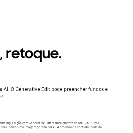
 retoque.
m
a AI. O Generative Edit pode preencher fundos e
a.
Samsung. Edição com Generative Edit resulta em foto de até 12 MP. Uma
 para indicar uma imagem gerada por AI. A precisão e a confiabilidade do