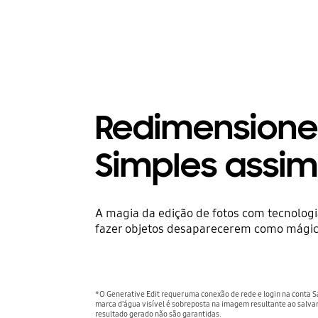
Redimensione,
Simples assi
A magia da edição de fotos com tecnologi
fazer objetos desaparecerem como mágic
*O Generative Edit requer uma conexão de rede e login na conta 
marca d'água visível é sobreposta na imagem resultante ao salvar
resultado gerado não são garantidas.