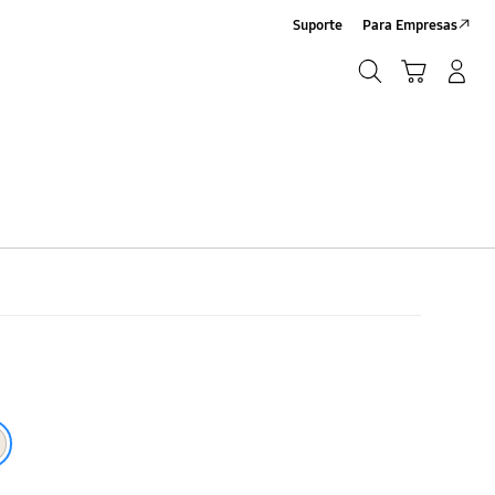
Suporte
Para Empresas
Pesquisar
Carrinho
Entrar/Registrar
Pesquisar