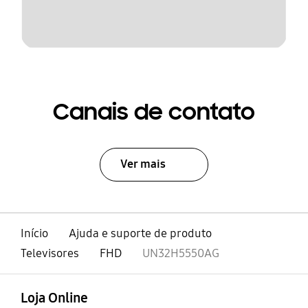
Canais de contato
Ver mais
Início
Ajuda e suporte de produto
Televisores
FHD
UN32H5550AG
abrir
Footer Navigation
Loja Online