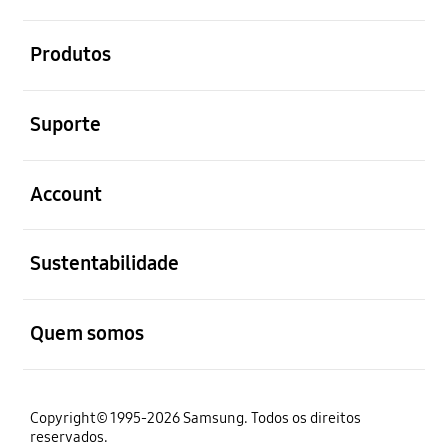
abrir
Produtos
abrir
Suporte
abrir
Account
abrir
Sustentabilidade
abrir
Quem somos
Copyright© 1995-2026 Samsung. Todos os direitos
reservados.