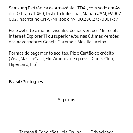
Samsung Eletrônica da Amazônia LTDA., com sede em Av.
dos Oitis, nº 1.460, Distrito Industrial, Manaus/AM, 69.007-
002, inscrita no CNPJ/MF sob o nº. 00.280.273/0001-37.
Esse website é melhor visualizado nas versões Microsoft
Internet Explorer 11 ou superior e/ou nas últimas versões
dos navegadores Google Chrome e Mozilla Firefox.
Formas de pagamento aceitas: Pix e Cartão de crédito
(Visa, MasterCard, Elo, American Express, Diners Club,
Hipercard, Elo).
Brasil/Português
Siga-nos
Termos & Condições Loja Online
Privacidade