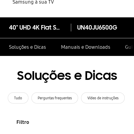
Samsung à sua TV
40" UHD 4K Flat Smart TV JU6500 Series 6
UN40JU6500G
Soluções e Dicas
Manuais e Downloads
Guia
Soluções e Dicas
Tudo
Perguntas frequentes
Vídeo de instruções
Filtro