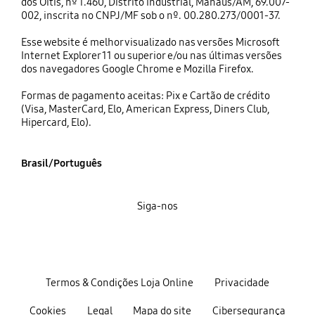
dos Oitis, nº 1.460, Distrito Industrial, Manaus/AM, 69.007-
002, inscrita no CNPJ/MF sob o nº. 00.280.273/0001-37.
Esse website é melhor visualizado nas versões Microsoft
Internet Explorer 11 ou superior e/ou nas últimas versões
dos navegadores Google Chrome e Mozilla Firefox.
Formas de pagamento aceitas: Pix e Cartão de crédito
(Visa, MasterCard, Elo, American Express, Diners Club,
Hipercard, Elo).
Brasil/Português
Siga-nos
Termos & Condições Loja Online
Privacidade
Cookies
Legal
Mapa do site
Cibersegurança