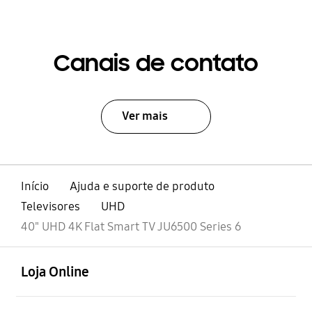
Canais de contato
Ver mais
Início
Ajuda e suporte de produto
Televisores
UHD
40" UHD 4K Flat Smart TV JU6500 Series 6
abrir
Footer Navigation
Loja Online
abrir