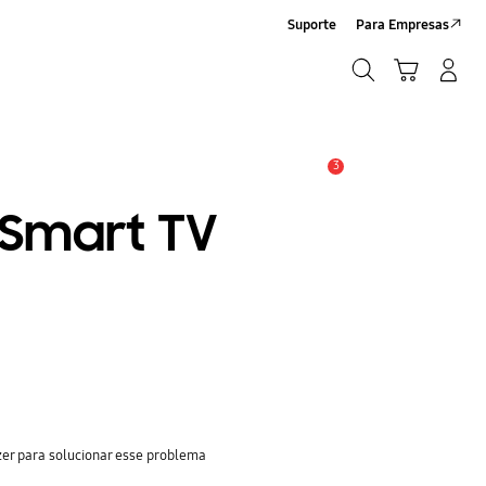
Suporte
Para Empresas
Pesquisar
Carrinho
Entrar/Registrar
Pesquisar
3
Alerta
t Smart TV
zer para solucionar esse problema