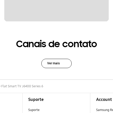
Canais de contato
Ver mais
D Flat Smart TV J6400 Series 6
Suporte
Account
Suporte
Samsung R