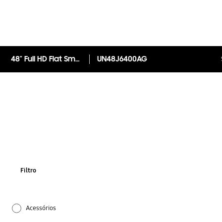
48" Full HD Flat Smart TV J6400 Series 6
UN48J6400AG
Filtro
Acessórios