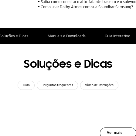
Saiba como conectar o alto-falante traseiro e o subw
Como usar Dolby Atmos com sua Soundbar Samsung?
Soluções e Dicas
Manuais e Downloads
Guia interativo
Soluções e Dicas
Tudo
Perguntas frequentes
Vídeo de instruções
Ver mais