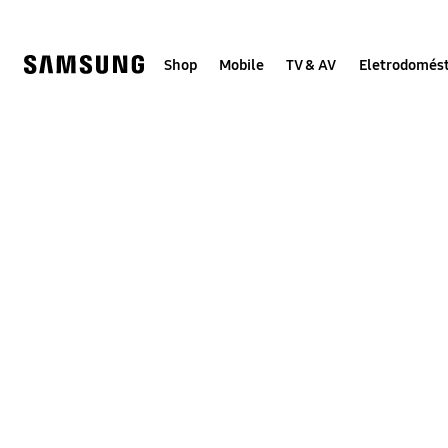
Skip
to
content
Shop
Mobile
TV & AV
Eletrodomést