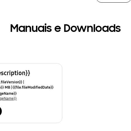
Manuais e Downloads
escription}}
.fileVersion}}
ze}} MB
{{file.fileModifiedDate}}
mes}}
uageName}}
uageName}}