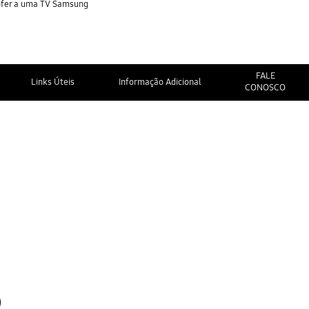
oofer a uma TV Samsung
FALE
Links Úteis
Informação Adicional
CONOSCO