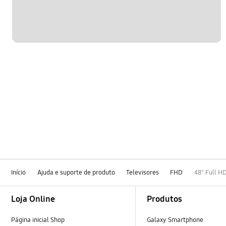
Início
Ajuda e suporte de produto
Televisores
FHD
48" Full H
Footer Navigation
Loja Online
Produtos
Página inicial Shop
Galaxy Smartphone