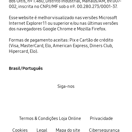
dos Oitis, nº 1.460, Distrito Industrial, Manaus/AM, 69.007-
002, inscrita no CNPJ/MF sob o nº. 00.280.273/0001-37.
Esse website é melhor visualizado nas versões Microsoft
Internet Explorer 11 ou superior e/ou nas últimas versões
dos navegadores Google Chrome e Mozilla Firefox.
Formas de pagamento aceitas: Pix e Cartão de crédito
(Visa, MasterCard, Elo, American Express, Diners Club,
Hipercard, Elo).
Brasil/Português
Siga-nos
Termos & Condições Loja Online
Privacidade
Cookies
Legal
Mapa do site
Cibersegurança