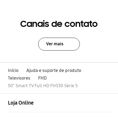
Canais de contato
Ver mais
Início
Ajuda e suporte de produto
Televisores
FHD
50" Smart TV Full HD FH530 Série 5
abrir
Footer Navigation
Loja Online
abrir