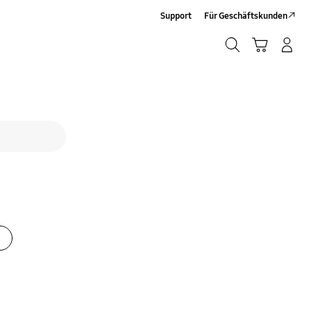
Support
Für Geschäftskunden
Suchen
Warenkorb
Anmelden/Registrieren
Suchen