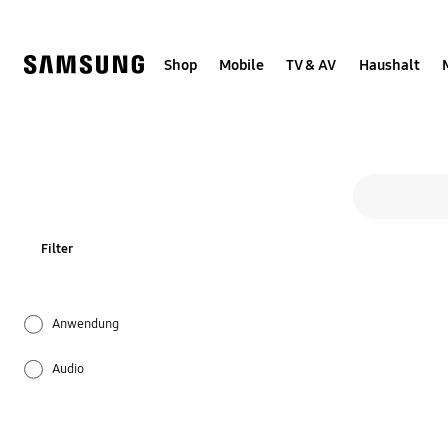
Skip
to
content
Shop
Mobile
TV & AV
Haushalt
Suchformular
Suche
Filter
Anwendung
Audio
Installation/Verbindung