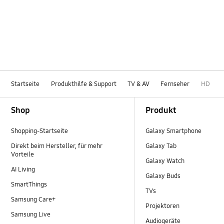
Kanal
Netzwerk
Samsung Apps
Spezifikation
Startseite
Produkthilfe & Support
TV & AV
Fernseher
HD
TV_Sonstige
Footer Navigation
Shop
Produkt
Zubehör
Shopping-Startseite
Galaxy Smartphone
OT_Others
Direkt beim Hersteller, für mehr
Galaxy Tab
Vorteile
Galaxy Watch
AI Living
Galaxy Buds
SmartThings
TVs
Samsung Care+
Projektoren
Samsung Live
Audiogeräte