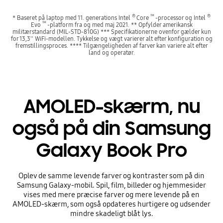
®
™
®
* Baseret på laptop med 11. generations Intel
Core
-processor og Intel
™
Evo
-platform fra og med maj 2021. ** Opfylder amerikansk
militærstandard (MIL-STD-810G) *** Specifikationerne ovenfor gælder kun
for 13,3'' WiFi-modellen. Tykkelse og vægt varierer alt efter konfiguration og
fremstillingsproces. **** Tilgængeligheden af farver kan variere alt efter
land og operatør.
AMOLED-skærm, nu
også på din Samsung
Galaxy Book Pro
Oplev de samme levende farver og kontraster som på din
Samsung Galaxy-mobil. Spil, film, billeder og hjemmesider
vises med mere præcise farver og mere levende på en
AMOLED-skærm, som også opdateres hurtigere og udsender
mindre skadeligt blåt lys.