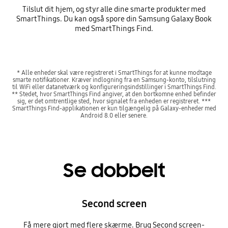
Tilslut dit hjem, og styr alle dine smarte produkter med
SmartThings. Du kan også spore din Samsung Galaxy Book
med SmartThings Find.
* Alle enheder skal være registreret i SmartThings for at kunne modtage
smarte notifikationer. Kræver indlogning fra en Samsung-konto, tilslutning
til WiFi eller datanetværk og konfigureringsindstillinger i SmartThings Find.
** Stedet, hvor SmartThings Find angiver, at den bortkomne enhed befinder
sig, er det omtrentlige sted, hvor signalet fra enheden er registreret. ***
SmartThings Find-applikationen er kun tilgængelig på Galaxy-enheder med
Android 8.0 eller senere.
Se dobbelt
Second screen
Få mere gjort med flere skærme. Brug Second screen-