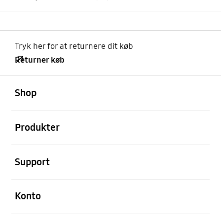
Tryk her for at returnere dit køb
Returner køb
Åben
Footer Navigation
Shop
Åben
Produkter
Åben
Support
Åben
Konto
Åben