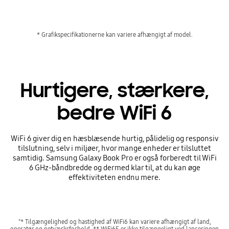
* Grafikspecifikationerne kan variere afhængigt af model.
Hurtigere, stærkere,
bedre WiFi 6
WiFi 6 giver dig en hæsblæsende hurtig, pålidelig og responsiv
tilslutning, selv i miljøer, hvor mange enheder er tilsluttet
samtidig. Samsung Galaxy Book Pro er også forberedt til WiFi
6 GHz-båndbredde og dermed klar til, at du kan øge
effektiviteten endnu mere.
"* Tilgængelighed og hastighed af WiFi6 kan variere afhængigt af land,
operatør og netværksforhold. ** WiFi6E er ikke tilgængeligt ved lanceringen