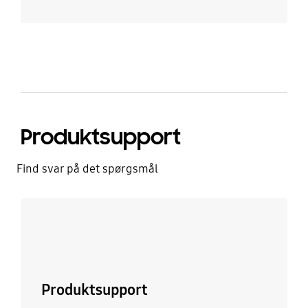
Produktsupport
Find svar på det spørgsmål
Læs mere
Produktsupport