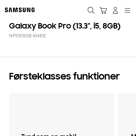
Skip
to
Søg
Indkøbskurv
Navigation
Log på
content
Galaxy Book Pro (13.3", i5, 8GB)
NP930XDB-KH4SE
Førsteklasses funktioner