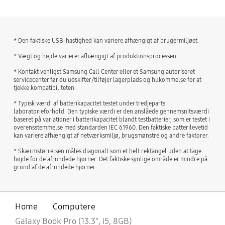
* Den faktiske USB-hastighed kan variere afhængigt af brugermiljøet.
* Vægt og højde varierer afhængigt af produktionsprocessen.
* Kontakt venligst Samsung Call Center eller et Samsung autoriseret
servicecenter før du udskifter/tilføjer lagerplads og hukommelse for at
tjekke kompatibiliteten.
* Typisk værdi af batterikapacitet testet under tredjeparts
laboratorieforhold. Den typiske værdi er den anslåede gennemsnitsværdi
baseret på variationer i batterikapacitet blandt testbatterier, som er testet i
overensstemmelse med standarden IEC 61960. Den faktiske batterilevetid
kan variere afhængigt af netværksmiljø, brugsmønstre og andre faktorer.
* Skærmstørrelsen måles diagonalt som et helt rektangel uden at tage
højde for de afrundede hjørner. Det faktiske synlige område er mindre på
grund af de afrundede hjørner.
Home
Computere
Galaxy Book Pro (13.3", i5, 8GB)