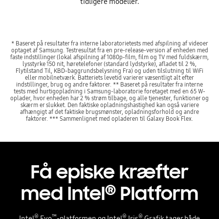
tidligere modeller.
* Baseret på resultater fra interne laboratorietests med afspilning af videoer
optaget af Samsung. Testresultat fra en pre-release-version af enheden med
faste indstillinger (lokal afspilning af 1080p-film, film og TV med fuldskærm,
lysstyrke 150 nit, høretelefoner (standard lydstyrke), afladet til 2 %,
Flytilstand Til, KBD-baggrundsbelysning Fra) og uden tilslutning til WiFi
eller mobilnetværk. Batteriets levetid varierer væsentligt alt efter
indstillinger, brug og andre faktorer. ** Baseret på resultater fra interne
tests med hurtigopladning i Samsung-laboratorie foretaget med en 65 W-
oplader, hvor enheden har 2 % strøm tilbage, og alle tjenester, funktioner og
skærm er slukket. Den faktiske opladningshastighed kan også variere
afhængigt af det faktiske brugsmønster, opladningsforhold og andre
faktorer. *** Sammenlignet med opladeren til Galaxy Book Flex.
Få episke kræfter
®
med Intel
Platform
®
™
®
®
Intel
Evo
-platformen og Intel
Iris
Grafik tager både