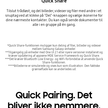
Quick Share
Tilslut trådløst, og del billeder, videoer og filer med andre i et
snuptag ved at klikke på "Del"-knappen og vælge ikonerne for
dine nærmeste kontakter. Du kan også sende dokumenter til
alle i en gruppe på én gang.
*Quick Share-funktionen muliggør kun deling af filer, billeder og videoer
mellem Samsung Galaxy-enheder.
**Tilgængelig på enheder med One UI 2.1 eller nyere versioner installeret og
kræver opdatering af appsene MDE Service Framework og Quick Share.
***Det kræver Bluetooth Low Energy- og WiFi-forbindelse at anvende Quick
Share-funktionen.
****Billederne er simulerede og vises kun som illustration. Den faktiske
grænseflade kan se anderledes ud.
Quick Pairing. Det
bliver ikke nemmere.