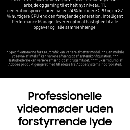
arbejde og gaming til et helt nyt niveau. 11.
generationsprocessoren har en 24 % hurtigere CPU og en 87
% hurtigere GPU end den foregående generation. Intelligent
Performance Manager leverer optimal hastighed til alle
opgaver og i alle sammenhænge.
* Specifikationerne for CPU/grafik kan variere alt efter model. ** Den mobile
®
ydeevne af Intels
kan variere afhængigt af systemkonfiguration. ***
Hastighederne kan variere afhængigt af brugsmiljøet. **** Skærmdump af
Adobes produkt gengivet med tilladelse fra Adobe Systems Incorporated.
Professionelle
videomøder uden
forstyrrende lyde