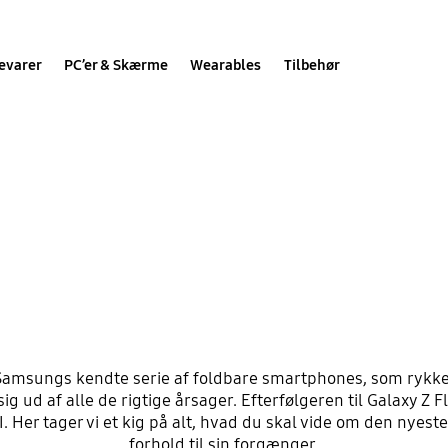
evarer
PC’er & Skærme
Wearables
Tilbehør
alaxy Z Flip6 vs 
Flip5: Hvad er
forskellene?
til Samsungs kendte serie af foldbare smartphones, som ryk
sig ud af alle de rigtige årsager. Efterfølgeren til Galaxy Z 
 Her tager vi et kig på alt, hvad du skal vide om den nyeste
forhold til sin forgænger.