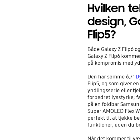
Hvilken t
design, Ga
Flip5?
Både Galaxy Z Flip6 og 
Galaxy Z Flip6 komme
på kompromis med ydee
Den har samme 6,7"
D
Flip5, og som giver e
yndlingsserie eller tj
forbedret lysstyrke; 
på en foldbar Samsung
Super AMOLED Flex Win
perfekt til at tjekke b
funktioner, uden du b
Når det kommer til væg