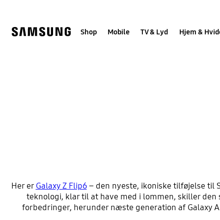
Skip
to
content
Shop
Mobile
TV & Lyd
Hjem & Hvid
G
Her er
Galaxy Z Flip6
– den nyeste, ikoniske tilføjelse 
teknologi, klar til at have med i lommen, skiller den 
forbedringer, herunder næste generation af Galaxy AI.