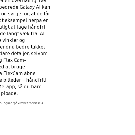
t en overhaling. Det
rbedrede Galaxy AI kan
og sørge for, at de får
dt eksempel herpå er
ligt at tage håndfri
e langt væk fra. AI
 vinkler og
 endnu bedre takket
lare detaljer, selvom
ig Flex Cam-
ed at bruge
ra FlexCam åbne
billeder – håndfrit!
Me-app, så du bare
uploade.
-login er påkrævet for visse AI-