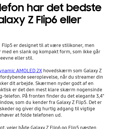
elefon har det bedste
laxy Z Flip6 eller
Flip5 er designet til at være stilikoner, men
r med en slank og kompakt form, som ikke går
vne eller stil.
ynamic AMOLED 2X
hovedskærm som Galaxy Z
n fordybende seeroplevelse, når du streamer din
ekker dit arbejde. Skærmen nyder godt af en
faktisk er det den mest klare skærm nogensinde
-telefon. På fronten finder du det elegante 3,4"
dow, som du kender fra Galaxy Z Flip5. Det er
eskeder og giver dig hurtig adgang til vigtige
ehøver at folde telefonen ud.
t, vejer både Galaxy Z Flip6 og Flip5 næsten