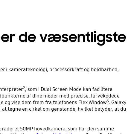
 er de væsentligste
r i kamerateknologi, processorkraft og holdbarhed,
2
nterpreter
, som i Dual Screen Mode kan facilitere
punkterne af dine møder med præcise, farvekodede
3
unde og vise dem frem fra telefonens Flex Window
. Galaxy
d at tegne en cirkel om genstande, hvilket betyder, at du
t opgraderet 50MP hovedkamera, som har den samme