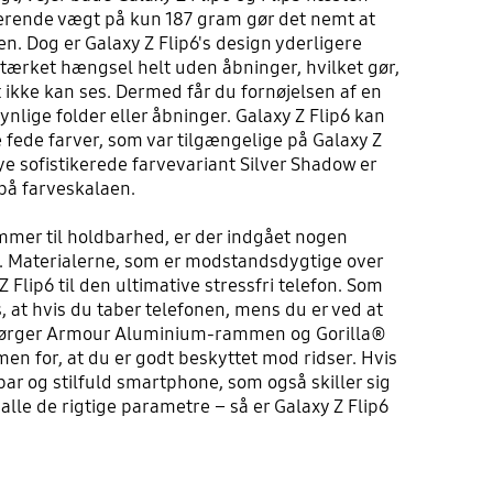
erende vægt på kun 187 gram gør det nemt at
n. Dog er Galaxy Z Flip6's design yderligere
stærket hængsel helt uden åbninger, hvilket gør,
t ikke kan ses. Dermed får du fornøjelsen af en
ynlige folder eller åbninger. Galaxy Z Flip6 kan
 fede farver, som var tilgængelige på Galaxy Z
e sofistikerede farvevariant Silver Shadow er
på farveskalaen.
ommer til holdbarhed, er der indgået nogen
. Materialerne, som er modstandsdygtige over
Z Flip6 til den ultimative stressfri telefon. Som
at hvis du taber telefonen, mens du er ved at
sørger Armour Aluminium-rammen og Gorilla®
en for, at du er godt beskyttet mod ridser. Hvis
bar og stilfuld smartphone, som også skiller sig
lle de rigtige parametre – så er Galaxy Z Flip6