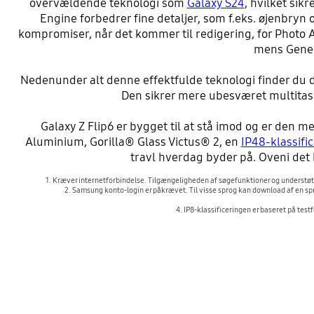
overvældende teknologi som
Galaxy S24
, hvilket sikr
Engine forbedrer fine detaljer, som f.eks. øjenbryn 
kompromiser, når det kommer til redigering, for Photo A
mens Gener
Nedenunder alt denne effektfulde teknologi finder du d
Den sikrer mere ubesværet multitaski
Galaxy Z Flip6 er bygget til at stå imod og er de
Aluminium, Gorilla® Glass Victus® 2, en
IP48-klassifi
travl hverdag byder på. Oveni det
1. Kræver internetforbindelse. Tilgængeligheden af søgefunktioner og understøtt
2. Samsung konto-login er påkrævet. Til visse sprog kan download af en sp
4. IP8-klassificeringen er baseret på test