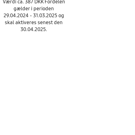
Værdi ca. 387 DKK Fordelen
gælder i perioden
29.04.2024 - 31.03.2025 og
skal aktiveres senest den
30.04.2025.
Stop automatic slide show
Allente
Med Allente Stream Flex 2 får du tillgång till ett stort
utbud av populära svenska tv-kanaler,
streamingtjänsten Viaplay Film & Serier samt två