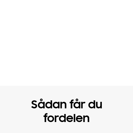
Se en ny håndplukket film på MUBI hver dag. Fra nye
instruktører til prisvindere. Fra alle steder på jorden.
Smukke, interessante, utrolige film - en ny hver
eneste dag, nøje udvalgt af MUBIs kuratorer.
Sådan får du
fordelen