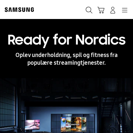
Skip
to
Søg
Indkøbskurv
Navigation
Log på
content
Ready for Nordics
Oplev underholdning, spil og fitness fra
populære streamingtjenester.