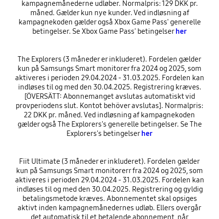
kampagnemånederne udløber. Normalpris: 129 DKK pr.
måned. Gælder kun nye kunder. Ved indløsning af
kampagnekoden gælder også Xbox Game Pass' generelle
betingelser. Se Xbox Game Pass' betingelser
her
The Explorers (3 måneder er inkluderet). Fordelen gælder
kun på Samsungs Smart monitorer fra 2024 og 2025, som
aktiveres i perioden 29.04.2024 - 31.03.2025. Fordelen kan
indløses til og med den 30.04.2025. Registrering kræves.
[ÖVERSÄTT: Abonnemanget avslutas automatiskt vid
provperiodens slut. Kontot behöver avslutas]. Normalpris:
22 DKK pr. måned. Ved indløsning af kampagnekoden
gælder også The Explorers's generelle betingelser. Se The
Explorers's betingelser
her
Fiit Ultimate (3 måneder er inkluderet). Fordelen gælder
kun på Samsungs Smart monitorerr fra 2024 og 2025, som
aktiveres i perioden 29.04.2024 - 31.03.2025. Fordelen kan
indløses til og med den 30.04.2025. Registrering og gyldig
betalingsmetode kræves. Abonnementet skal opsiges
aktivt inden kampagnemånedernes udløb. Ellers overgår
det automatisk til et betalende abonnement, når