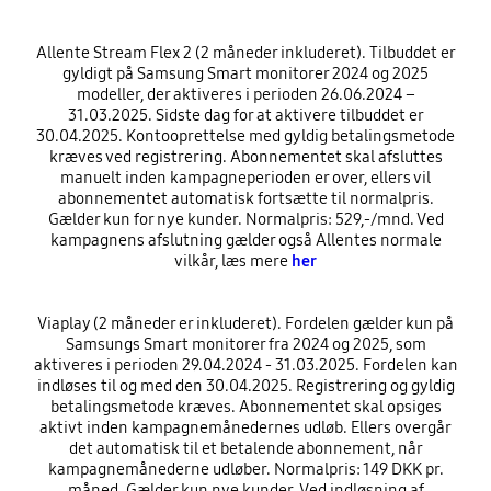
Allente Stream Flex 2 (2 måneder inkluderet). Tilbuddet er
gyldigt på Samsung Smart monitorer 2024 og 2025
modeller, der aktiveres i perioden 26.06.2024 –
31.03.2025. Sidste dag for at aktivere tilbuddet er
30.04.2025. Kontooprettelse med gyldig betalingsmetode
kræves ved registrering. Abonnementet skal afsluttes
manuelt inden kampagneperioden er over, ellers vil
abonnementet automatisk fortsætte til normalpris.
Gælder kun for nye kunder. Normalpris: 529,-/mnd. Ved
kampagnens afslutning gælder også Allentes normale
vilkår, læs mere
her
Viaplay (2 måneder er inkluderet). Fordelen gælder kun på
Samsungs Smart monitorer fra 2024 og 2025, som
aktiveres i perioden 29.04.2024 - 31.03.2025. Fordelen kan
indløses til og med den 30.04.2025. Registrering og gyldig
betalingsmetode kræves. Abonnementet skal opsiges
aktivt inden kampagnemånedernes udløb. Ellers overgår
det automatisk til et betalende abonnement, når
kampagnemånederne udløber. Normalpris: 149 DKK pr.
måned. Gælder kun nye kunder. Ved indløsning af