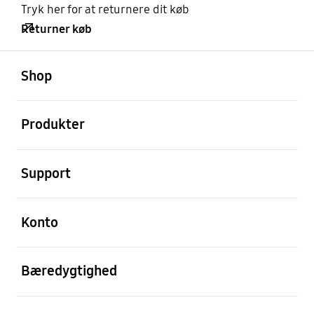
Tryk her for at returnere dit køb
Returner køb
Åben
Footer Navigation
Shop
Åben
Produkter
Åben
Support
Åben
Konto
Åben
Bæredygtighed
Åben