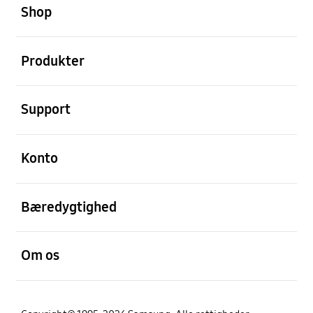
Shop
Åben
Produkter
Åben
Support
Åben
Konto
Åben
Bæredygtighed
Åben
Om os