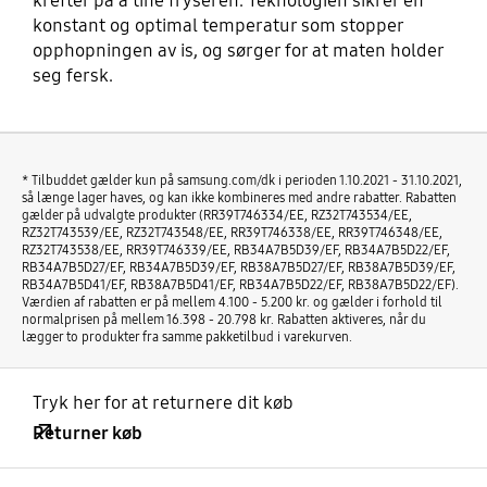
krefter på å tine fryseren. Teknologien sikrer en
konstant og optimal temperatur som stopper
opphopningen av is, og sørger for at maten holder
seg fersk.
* Tilbuddet gælder kun på samsung.com/dk i perioden 1.10.2021 - 31.10.2021,
så længe lager haves, og kan ikke kombineres med andre rabatter. Rabatten
gælder på udvalgte produkter (RR39T746334/EE, RZ32T743534/EE,
RZ32T743539/EE, RZ32T743548/EE, RR39T746338/EE, RR39T746348/EE,
RZ32T743538/EE, RR39T746339/EE, RB34A7B5D39/EF, RB34A7B5D22/EF,
RB34A7B5D27/EF, RB34A7B5D39/EF, RB38A7B5D27/EF, RB38A7B5D39/EF,
RB34A7B5D41/EF, RB38A7B5D41/EF, RB34A7B5D22/EF, RB38A7B5D22/EF).
Værdien af rabatten er på mellem 4.100 - 5.200 kr. og gælder i forhold til
normalprisen på mellem 16.398 - 20.798 kr. Rabatten aktiveres, når du
lægger to produkter fra samme pakketilbud i varekurven.
Tryk her for at returnere dit køb
Returner køb
Åben
Footer Navigation