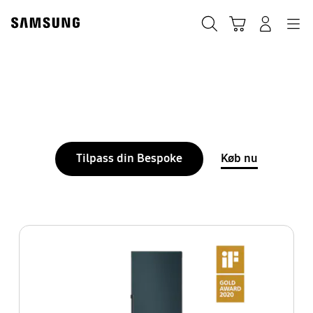
Skip
to
Søg
Indkøbskurv
Navigation
Log på
content
Tilpass din Bespoke
Køb nu