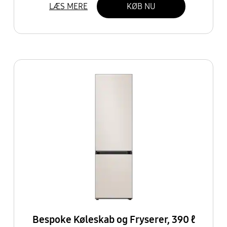
LÆS MERE
KØB NU
Bespoke Køleskab og Fryserer, 390 ℓ