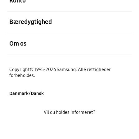
Konto
Åben
Bæredygtighed
Åben
Om os
Copyright© 1995-2026 Samsung. Alle rettigheder
forbeholdes.
Danmark/Dansk
Vil du holdes informeret?