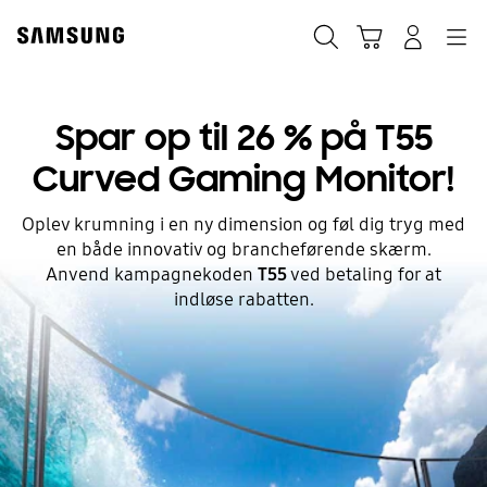
Skip
to
Søg
Indkøbskurv
Navigation
Log på
content
Spar op til 26 % på T55
Curved Gaming Monitor!
Oplev krumning i en ny dimension og føl dig tryg med
en både innovativ og brancheførende skærm.
Anvend kampagnekoden
T55
ved betaling for at
indløse rabatten.