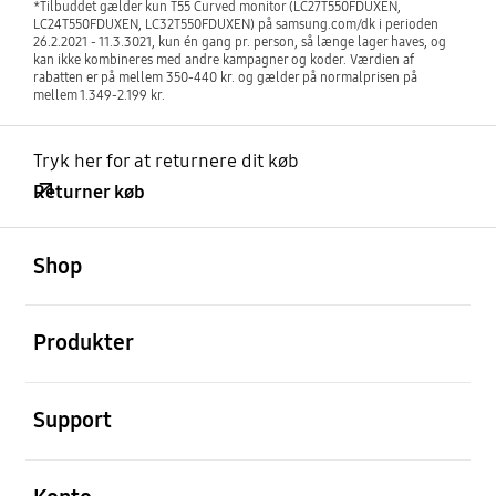
*Tilbuddet gælder kun T55 Curved monitor (LC27T550FDUXEN,
LC24T550FDUXEN, LC32T550FDUXEN) på samsung.com/dk i perioden
26.2.2021 - 11.3.3021, kun én gang pr. person, så længe lager haves, og
kan ikke kombineres med andre kampagner og koder. Værdien af
rabatten er på mellem 350-440 kr. og gælder på normalprisen på
mellem 1.349-2.199 kr.
Tryk her for at returnere dit køb
Returner køb
Åben
Footer Navigation
Shop
Åben
Produkter
Åben
Support
Åben