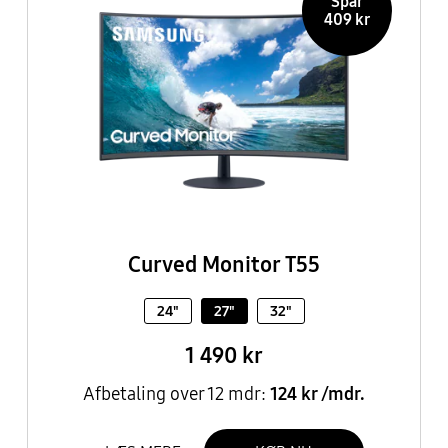
Spar
409 kr
Curved Monitor T55
24"
27"
32"
1 490 kr
Afbetaling over 12 mdr:
124 kr /mdr.