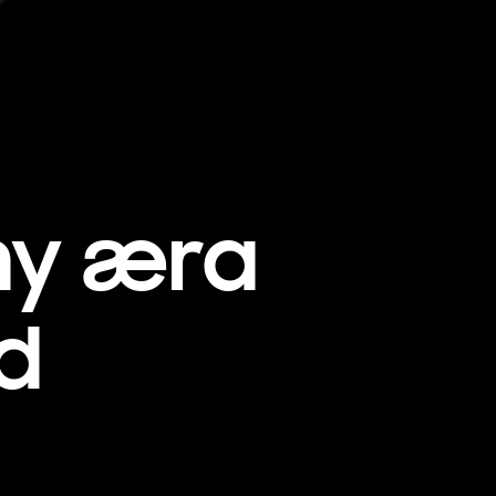
ny æra
d