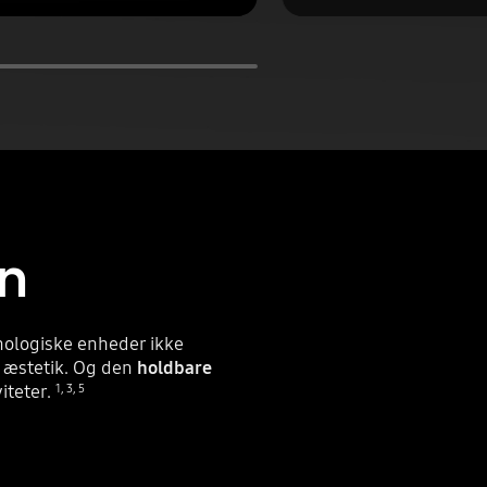
gn
knologiske enheder ikke
e æstetik. Og den
holdbare
iteter.
1
,
3
,
5