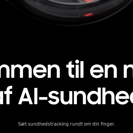
mmen til en 
af AI-sundhe
Sæt sundhedstracking rundt om din finger.