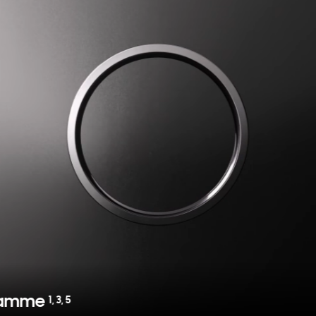
 ramme
1
,
3
,
5