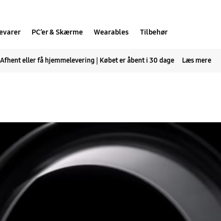
evarer
PC’er & Skærme
Wearables
Tilbehør
Afhent eller få hjemmelevering | Købet er åbent i 30 dage
Læs mere