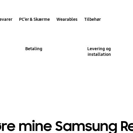
evarer
PC’er & Skærme
Wearables
Tilbehør
Betaling
Levering og
installation
øre mine Samsung R