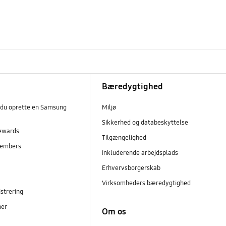
Bæredygtighed
 du oprette en Samsung
Miljø
Sikkerhed og databeskyttelse
ewards
Tilgængelighed
embers
Inkluderende arbejdsplads
r
Erhvervsborgerskab
Virksomheders bæredygtighed
strering
ner
Om os