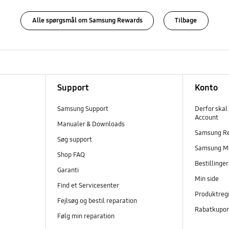
Alle spørgsmål om Samsung Rewards
Tilbage
Support
Konto
Samsung Support
Derfor skal
Account
Manualer & Downloads
Samsung R
Søg support
Samsung M
Shop FAQ
Bestillinge
Garanti
Min side
Find et Servicesenter
Produktregi
Fejlsøg og bestil reparation
Rabatkupo
Følg min reparation