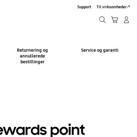
Support
Til virksomheder
Søg
Indkøbskurv
Log på/Tilmeld
Søg
Returnering og
Service og garanti
annullerede
bestillinger
ewards point