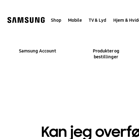
Skip
to
content
Shop
Mobile
TV & Lyd
Hjem & Hvid
Samsung Account
Produkter og
bestillinger
Kan jeg overf