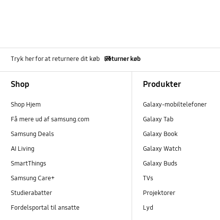
Tryk her for at returnere dit køb
Returner køb
Footer Navigation
Shop
Produkter
Shop Hjem
Galaxy-mobiltelefoner
Få mere ud af samsung.com
Galaxy Tab
Samsung Deals
Galaxy Book
AI Living
Galaxy Watch
SmartThings
Galaxy Buds
Samsung Care+
TVs
Studierabatter
Projektorer
Fordelsportal til ansatte
Lyd