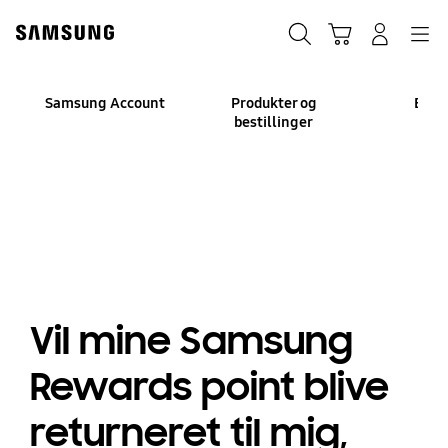
Skip
to
Søg
Indkøbskurv
Navigation
Log på
content
Samsung Account
Produkter og
Beta
bestillinger
Vil mine Samsung
Rewards point blive
returneret til mig,