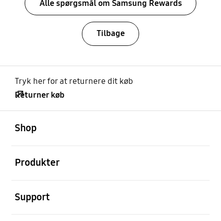
Alle spørgsmål om Samsung Rewards
Tilbage
Tryk her for at returnere dit køb
Returner køb
Åben
Footer Navigation
Shop
Åben
Produkter
Åben
Support
Åben