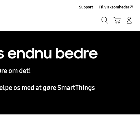
Support
Til virksomheder
Søg
Indkøbskurv
Log på/Tilmeld
Søg
s endnu bedre
øre om det!
hjælpe os med at gøre SmartThings