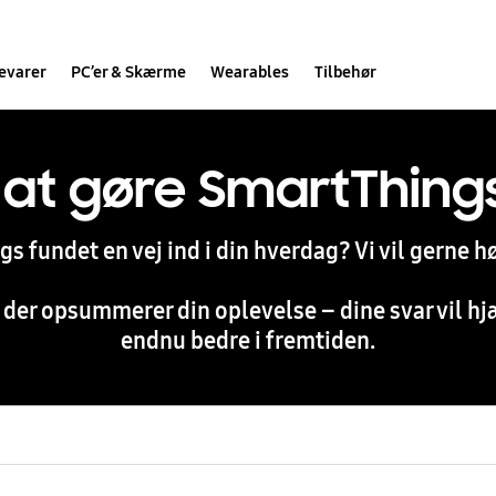
evarer
PC’er & Skærme
Wearables
Tilbehør
 at gøre SmartThing
s fundet en vej ind i din hverdag? Vi vil gerne h
r, der opsummerer din oplevelse – dine svar vil 
endnu bedre i fremtiden.