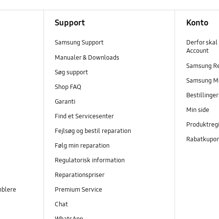
Support
Konto
Samsung Support
Derfor skal
Account
Manualer & Downloads
Samsung R
Søg support
Samsung M
Shop FAQ
Bestillinge
Garanti
Min side
Find et Servicesenter
Produktregi
Fejlsøg og bestil reparation
Rabatkupo
Følg min reparation
Regulatorisk information
Reparationspriser
mblere
Premium Service
Chat