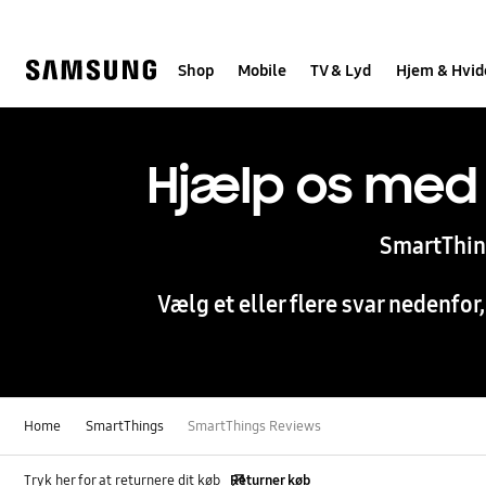
Skip
to
content
Shop
Mobile
TV & Lyd
Hjem & Hvid
Hjælp os med
SmartThing
Vælg et eller flere svar nedenfo
Home
SmartThings
SmartThings Reviews
Tryk her for at returnere dit køb
Returner køb