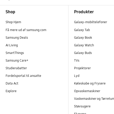
Footer Navigation
Shop
Produkter
Shop Hjem
Galaxy-mobiltelefoner
Få mere ud af samsung.com
Galaxy Tab
Samsung Deals
Galaxy Book
AI Living
Galaxy Watch
SmartThings
Galaxy Buds
Samsung Care+
TVs
Studierabatter
Projektorer
Fordelsportal til ansatte
Lyd
Data Act
Køleskabe og Frysere
Explore
Opvaskemaskiner
Vaskemaskiner og Tørretu
Støvsugere