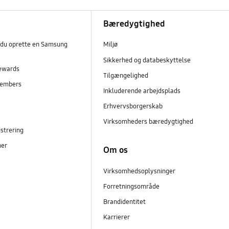
Bæredygtighed
 du oprette en Samsung
Miljø
Sikkerhed og databeskyttelse
ewards
Tilgængelighed
embers
Inkluderende arbejdsplads
r
Erhvervsborgerskab
Virksomheders bæredygtighed
strering
ner
Om os
Virksomhedsoplysninger
Forretningsområde
Brandidentitet
Karrierer