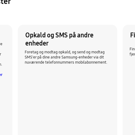
ter
Opkald og SMS på andre
F
enheder
re
Fin
Foretag og modtag opkald, og send og modtag
r
fje
SMS'er på dine andre Samsung-enheder via dit
nuværende telefonnummers mobilabonnement.
n.
er