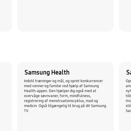
Samsung Health
S
Indstil træninger og mål, og opret konkurrencer
Opr
med venner og familie ved hjælp af Samsung
and
Health-appen. Den hjælper dig også med at
nyh
overvåge søvnvaner, form, mindfulness,
til
registrering af menstruationscyklus, mad og
Hvi
medicin. Også tilgængelig til brug på dit Samsung
sti
TV.
Sa