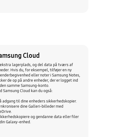
amsung Cloud
ekstra lagerplads, og del data på tværs af
eder. Hvis du, for eksempel, tilføjer en ny
enderbegivenhed eller noter i Samsung Notes,
ker de op på andre enheder, der er logget ind
 den samme Samsung-konto.
d Samsung Cloud kan du også:
å adgang til dine enheders sikkerhedskopier.
nkronisere dine Galleri-billeder med
eDrive.
ikkerhedskopiere og gendanne data eller filer
din Galaxy-enhed.