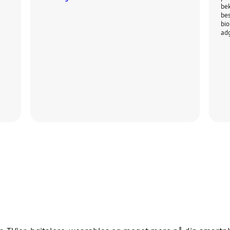
be
bes
bio
adg