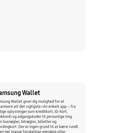
amsung Wallet
sung Wallet giver dig mulighed for at
anisere alt det vigtigste i én enkelt app – fra
tige oplysninger som kreditkort, ID-kort,
kkonti og adgangskoder til personlige ting
 husnøgler, bilnøgler, billetter og
rdingkort. Der er ingen grund til at bære rundt
en hel masse forskellige ejendele eller