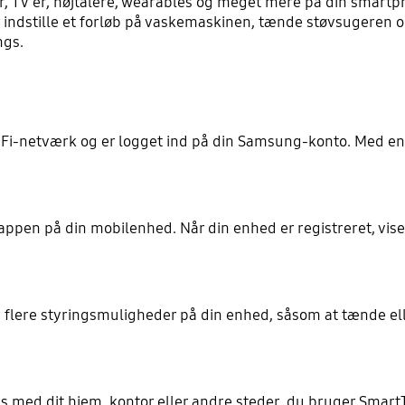
, TV'er, højtalere, wearables og meget mere på din smartph
 indstille et forløb på vaskemaskinen, tænde støvsugeren 
ngs.
 Wi-Fi-netværk og er logget ind på din Samsung-konto. Med 
pen på din mobilenhed. Når din enhed er registreret, vise
å flere styringsmuligheder på din enhed, såsom at tænde elle
s med dit hjem, kontor eller andre steder, du bruger SmartT