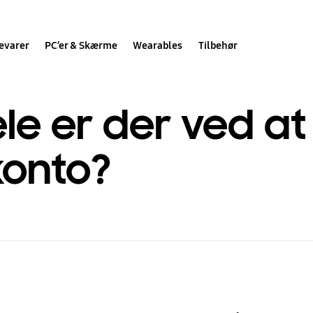
evarer
PC’er & Skærme
Wearables
Tilbehør
ele er der ved a
onto?