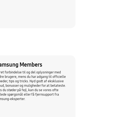
amsung Members
et forbindelse til og del oplysninger med
re brugere, mens du har adgang til officielle
eder, tips og tricks. Nyd godt af eksklusive
bud, bonusser og muligheder for at betateste.
s du støder på fejl, kan du se vores ofte
llede spørgsmål eller få fjernsupport fra
msung-eksperter.