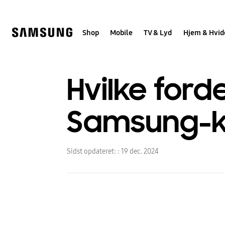
Skip
to
content
Shop
Mobile
TV & Lyd
Hjem & Hvid
Hvilke ford
Samsung-k
Sidst opdateret: :
19 dec. 2024