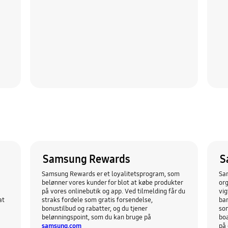
Samsung Rewards
S
Samsung Rewards er et loyalitetsprogram, som
Sam
belønner vores kunder for blot at købe produkter
org
på vores onlinebutik og app. Ved tilmelding får du
vig
at
straks fordele som gratis forsendelse,
ban
bonustilbud og rabatter, og du tjener
som
belønningspoint, som du kan bruge på
boa
samsung.com
på 