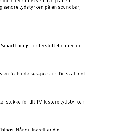
one eller tablet ved hjælp af én
og ændre lydstyrken på en soundbar,
en SmartThings-understøttet enhed er
s en forbindelses-pop-up. Du skal blot
r slukke for dit TV, justere lydstyrken
hings. Når du indstiller din