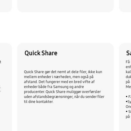
Quick Share
S
t
Få 
enh
Quick Share gør det nemt at dele filer, ikke kun
kal
mellem enheder i nærheden, men også på
duk
afstand. Det fungerer med en bred vifte af
på
l
enheder både fra Samsung og andre
Me
y
producenter. Quick Share muliggør overførsler
uden afstandsbegrænsninger, når du sender filer
• F
til dine kontakter.
•Sy
On
• S
på 