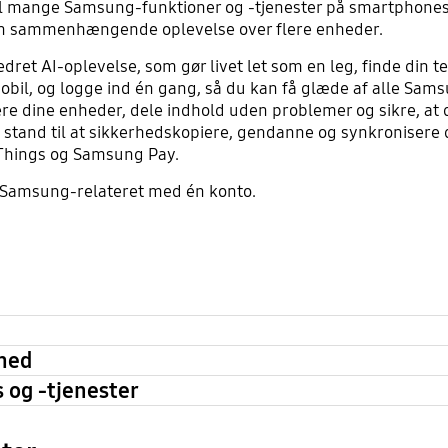
l mange Samsung-funktioner og -tjenester på smartphones,
 en sammenhængende oplevelse over flere enheder.
et AI-oplevelse, som gør livet let som en leg, finde din tel
mobil, og logge ind én gang, så du kan få glæde af alle Sams
re dine enheder, dele indhold uden problemer og sikre, at di
stand til at sikkerhedskopiere, gendanne og synkronisere d
Things og Samsung Pay.
 Samsung-relateret med én konto.
hed
 og -tjenester