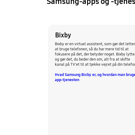
Samsung-apps og -tjenes
Bixby
Bixby er en virtuel assistent, som gør det lette
at bruge telefonen, så du har mere tid til at
fokusere på det, der betyder noget. Bixby lytte
og gør det, du beder den om, alt fra at skifte
kanal på TV'et til at tjekke vejret på din telefo
Hvad Samsung Bixby er, og hvordan man brug
app-tjenesten