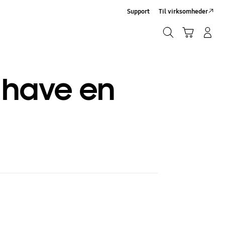
Support
Til virksomheder
Søg
Indkøbskurv
Log på/Tilmeld
Søg
t have en