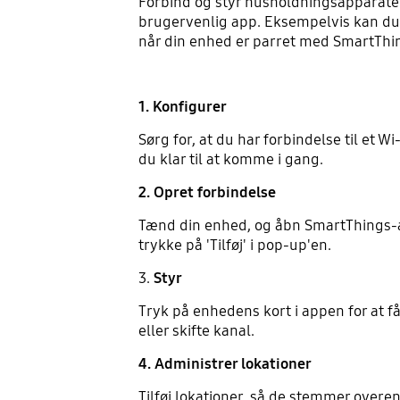
Forbind og styr husholdningsapparater
brugervenlig app. Eksempelvis kan du
når din enhed er parret med SmartThi
1. Konfigurer
Sørg for, at du har forbindelse til et
du klar til at komme i gang.
2. Opret forbindelse
Tænd din enhed, og åbn SmartThings-ap
trykke på 'Tilføj' i pop-up'en.
3.
Styr
Tryk på enhedens kort i appen for at f
eller skifte kanal.
4. Administrer lokationer
Tilføj lokationer, så de stemmer overen