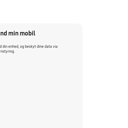
ind min mobil
d din enhed, og beskyt dine data via
rnstyring.