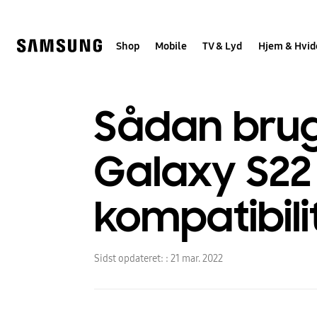
Skip
to
content
Shop
Mobile
TV & Lyd
Hjem & Hvid
Sådan brug
Galaxy S22 
kompatibili
Sidst opdateret: :
21 mar. 2022