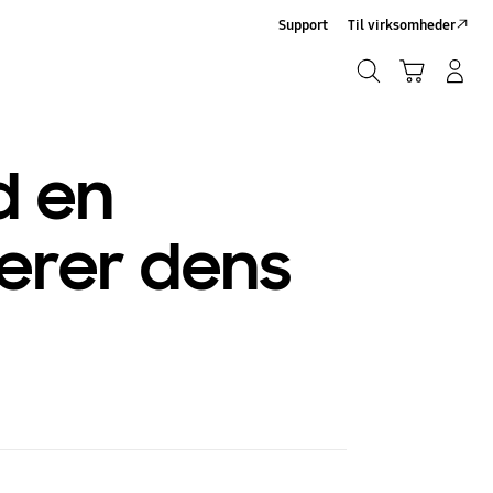
Support
Til virksomheder
Søg
Indkøbskurv
Log på/Tilmeld
Søg
d en
lerer dens