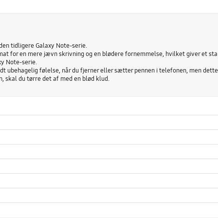
den tidligere Galaxy Note-serie.
at for en mere jævn skrivning og en blødere fornemmelse, hvilket giver et stabi
y Note-serie.
dt ubehagelig følelse, når du fjerner eller sætter pennen i telefonen, men det
 skal du tørre det af med en blød klud.