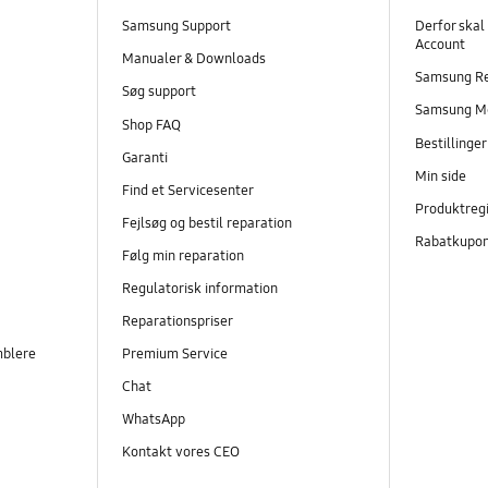
Samsung Support
Derfor skal
Account
Manualer & Downloads
Samsung R
Søg support
Samsung M
Shop FAQ
Bestillinge
Garanti
Min side
Find et Servicesenter
Produktregi
Fejlsøg og bestil reparation
Rabatkupo
Følg min reparation
Regulatorisk information
Reparationspriser
mblere
Premium Service
Chat
WhatsApp
Kontakt vores CEO