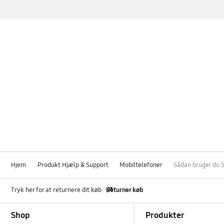
Hjem
Produkt Hjælp & Support
Mobiltelefoner
Sådan bruger du S
Tryk her for at returnere dit køb
Returner køb
Footer Navigation
Shop
Produkter