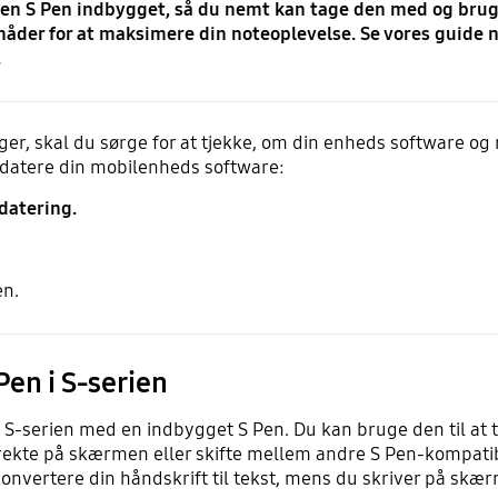
ar en S Pen indbygget, så du nemt kan tage den med og brug
åder for at maksimere din noteoplevelse. Se vores guide 
.
r, skal du sørge for at tjekke, om din enheds software og 
 opdatere din mobilenheds software:
datering.
en.
en i S-serien
 i S-serien med en indbygget S Pen. Du kan bruge den til at 
direkte på skærmen eller skifte mellem andre S Pen-kompati
 konvertere din håndskrift til tekst, mens du skriver på skæ