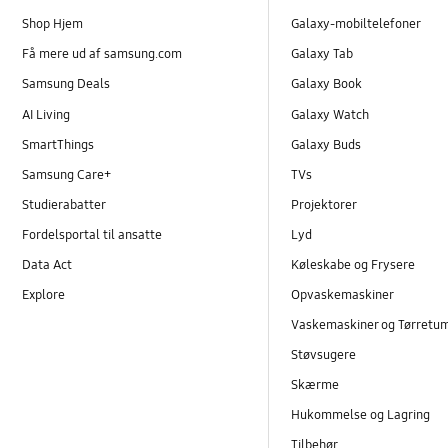
Shop Hjem
Galaxy-mobiltelefoner
Få mere ud af samsung.com
Galaxy Tab
Samsung Deals
Galaxy Book
AI Living
Galaxy Watch
SmartThings
Galaxy Buds
Samsung Care+
TVs
Studierabatter
Projektorer
Fordelsportal til ansatte
Lyd
Data Act
Køleskabe og Frysere
Explore
Opvaskemaskiner
Vaskemaskiner og Tørretu
Støvsugere
Skærme
Hukommelse og Lagring
Tilbehør