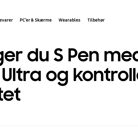
evarer
PC’er & Skærme
Wearables
Tilbehør
er du S Pen me
Ultra og kontrol
tet