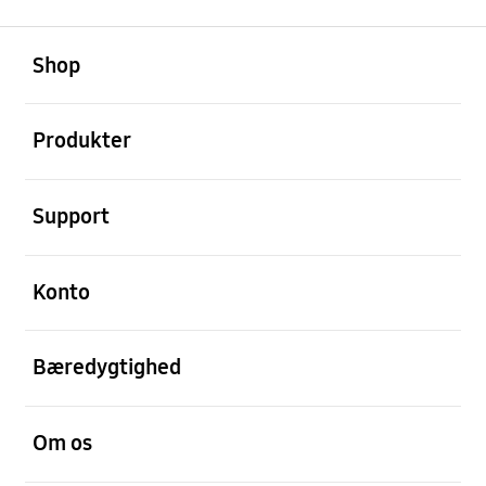
Åben
Footer Navigation
Shop
Åben
Produkter
Åben
Support
Åben
Konto
Åben
Bæredygtighed
Åben
Om os