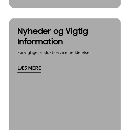
Nyheder og Vigtig
Information
For vigtige produktservicemeddelelser
LÆS MERE