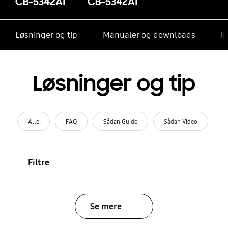
CB-5342AT
CB-5342AT
Løsninger og tip
Manualer og downloads
I
Løsninger og tip
Alle
FAQ
Sådan Guide
Sådan Video
Filtre
Se mere