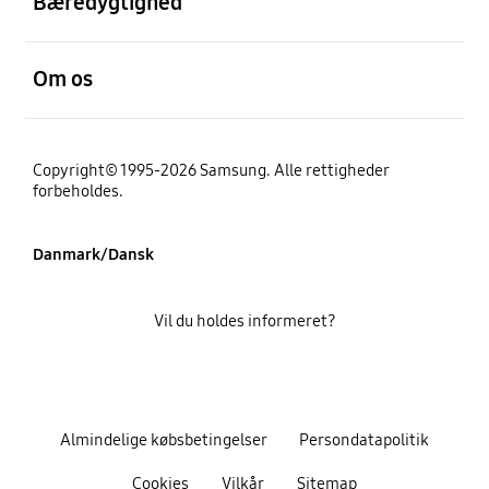
Bæredygtighed
Åben
Om os
Copyright© 1995-2026 Samsung. Alle rettigheder
forbeholdes.
Danmark/Dansk
Vil du holdes informeret?
Almindelige købsbetingelser
Persondatapolitik
Cookies
Vilkår
Sitemap