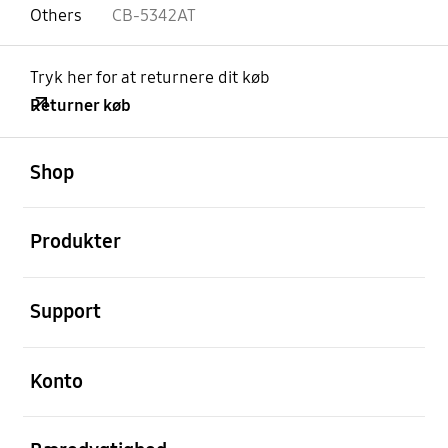
Others
CB-5342AT
Tryk her for at returnere dit køb
Returner køb
Åben
Footer Navigation
Shop
Åben
Produkter
Åben
Support
Åben
Konto
Åben