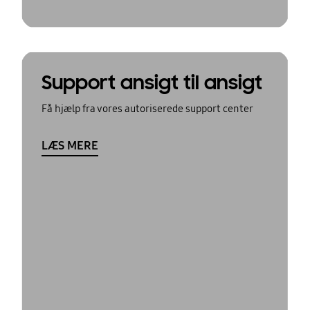
Support ansigt til ansigt
Få hjælp fra vores autoriserede support center
LÆS MERE