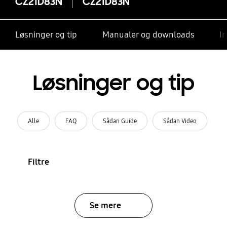
CZ21D83N
CZ21D83N
Løsninger og tip
Manualer og downloads
I
Løsninger og tip
Alle
FAQ
Sådan Guide
Sådan Video
Filtre
Se mere