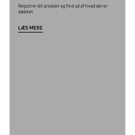
Registrer dit produkt og find ud af hvad der er
dækket
LÆS MERE