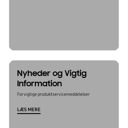
Nyheder og Vigtig
Information
For vigtige produktservicemeddelelser
LÆS MERE