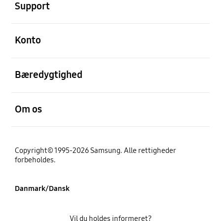
Support
Åben
Konto
Åben
Bæredygtighed
Åben
Om os
Copyright© 1995-2026 Samsung. Alle rettigheder
forbeholdes.
Danmark/Dansk
Vil du holdes informeret?