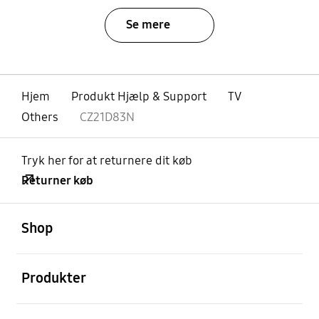
Se mere
Hjem
Produkt Hjælp & Support
TV
Others
CZ21D83N
Tryk her for at returnere dit køb
Returner køb
Åben
Footer Navigation
Shop
Åben
Produkter
Åben