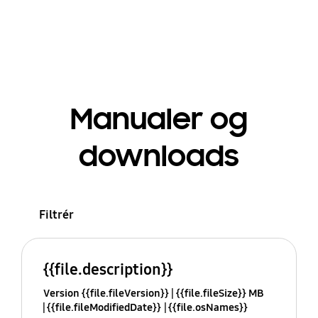
Manualer og
downloads
Filtrér
{{file.description}}
Version {{file.fileVersion}}
{{file.fileSize}} MB
{{file.fileModifiedDate}}
{{file.osNames}}