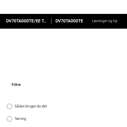
DV70TA000TE/EE Tørretumbler, 7 kg
DV70TA000TE
Løsninger og tip
Filtre
Sådan bruger du det
Tørring