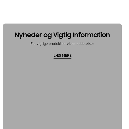
Nyheder og Vigtig Information
For vigtige produktservicemeddelelser
LÆS MERE