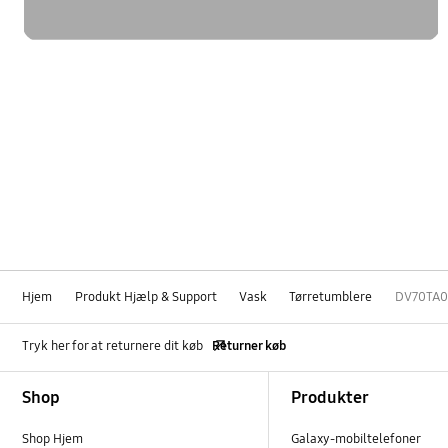
Hjem
Produkt Hjælp & Support
Vask
Tørretumblere
DV70TA00
Tryk her for at returnere dit køb
Returner køb
Footer Navigation
Shop
Produkter
Shop Hjem
Galaxy-mobiltelefoner