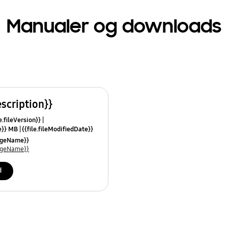
Manualer og downloads
escription}}
e.fileVersion}}
ze}} MB
{{file.fileModifiedDate}}
mes}}
uageName}}
uageName}}
d