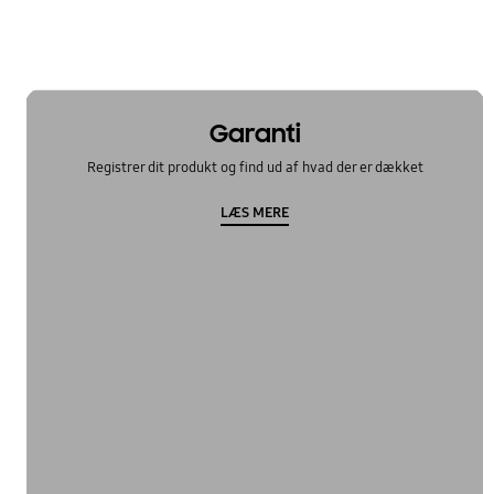
Garanti
Registrer dit produkt og find ud af hvad der er dækket
LÆS MERE