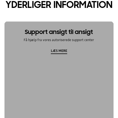
YDERLIGER INFORMATION
Support ansigt til ansigt
Få hjælp fra vores autoriserede support center
LÆS MERE