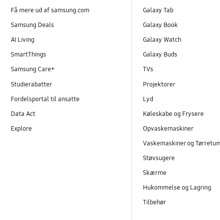
Få mere ud af samsung.com
Galaxy Tab
Samsung Deals
Galaxy Book
AI Living
Galaxy Watch
SmartThings
Galaxy Buds
Samsung Care+
TVs
Studierabatter
Projektorer
Fordelsportal til ansatte
Lyd
Data Act
Køleskabe og Frysere
Explore
Opvaskemaskiner
Vaskemaskiner og Tørretu
Støvsugere
Skærme
Hukommelse og Lagring
Tilbehør