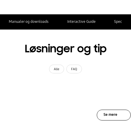
Manualer og downloads
Interactive Guide
Spec
Løsninger og tip
Alle
FAQ
Se mere