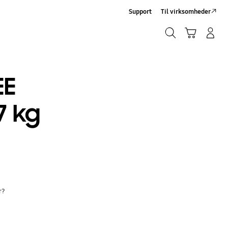
Support
Til virksomheder
Søg
Indkøbskurv
Log på/Tilmeld
Søg
EE
7 kg
r?