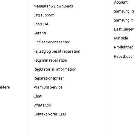
Account
Manualer & Downloads
Samsung R
Søg support
Samsung M
Shop FAQ
Bestillinge
Garanti
Min side
Find et Servicesenter
Produktregi
Fejlsøg og bestil reparation
Rabatkupo
Følg min reparation
Regulatorisk information
Reparationspriser
mblere
Premium Service
Chat
WhatsApp
Kontakt vores CEO