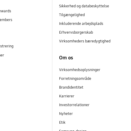
Sikkerhed og databeskyttelse
ewards
Tilgængelighed
embers
Inkluderende arbejdsplads
r
Erhvervsborgerskab
Virksomheders bæredygtighed
strering
ner
Om os
Virksomhedsoplysninger
Forretningsområde
Brandidentitet
Karrierer
Investorrelationer
Nyheter
Etik