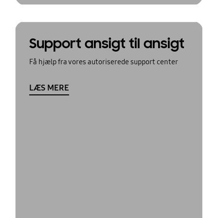
Support ansigt til ansigt
Få hjælp fra vores autoriserede support center
LÆS MERE