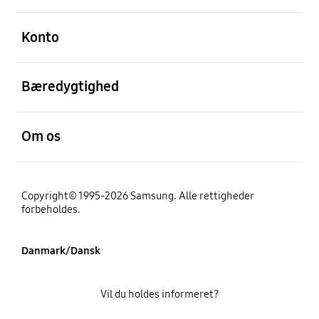
Åben
Konto
Åben
Bæredygtighed
Åben
Om os
Copyright© 1995-2026 Samsung. Alle rettigheder
forbeholdes.
Danmark/Dansk
Vil du holdes informeret?