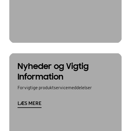
Nyheder og Vigtig
Information
For vigtige produktservicemeddelelser
LÆS MERE