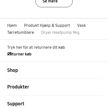
Se mere
Hjem
Produkt Hjælp & Support
Vask
Tørretumblere
Dryer Heatpump 9kg
Tryk her for at returnere dit køb
Returner køb
Åben
Footer Navigation
Shop
Åben
Produkter
Åben
Support