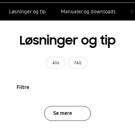
Løsninger og tip
Manualer og downloads
I
Løsninger og tip
Alle
FAQ
Filtre
Se mere