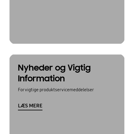
Nyheder og Vigtig
Information
For vigtige produktservicemeddelelser
LÆS MERE