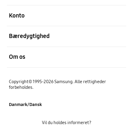
Åben
Konto
Åben
Bæredygtighed
Åben
Om os
Copyright© 1995-2026 Samsung. Alle rettigheder
forbeholdes.
Danmark/Dansk
Vil du holdes informeret?