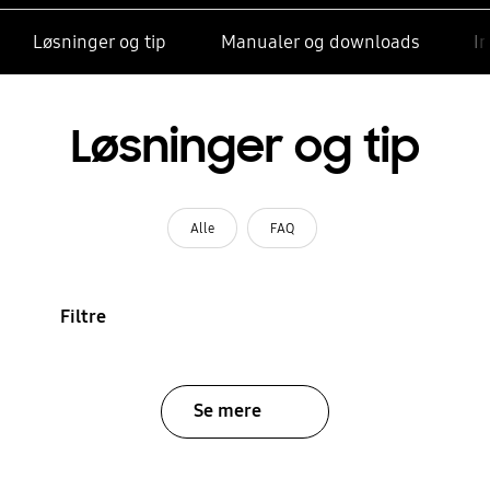
Løsninger og tip
Manualer og downloads
I
Løsninger og tip
Alle
FAQ
Filtre
Se mere