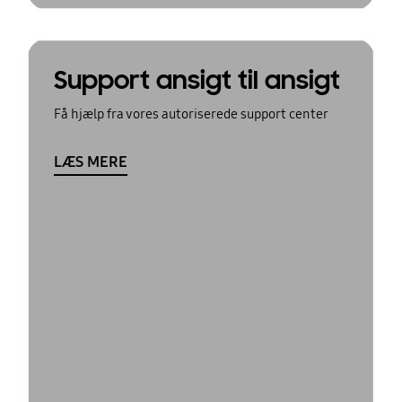
Support ansigt til ansigt
Få hjælp fra vores autoriserede support center
LÆS MERE