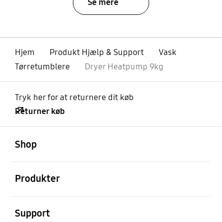
Se mere
Hjem
Produkt Hjælp & Support
Vask
Tørretumblere
Dryer Heatpump 9kg
Tryk her for at returnere dit køb
Returner køb
Åben
Footer Navigation
Shop
Åben
Produkter
Åben
Support