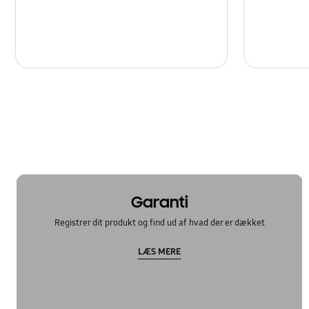
Garanti
Registrer dit produkt og find ud af hvad der er dækket
LÆS MERE