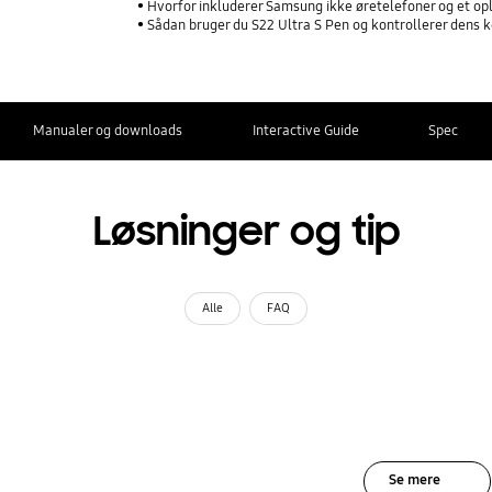
Hvorfor inkluderer Samsung ikke øretelefoner og et op
Sådan bruger du S22 Ultra S Pen og kontrollerer dens k
Manualer og downloads
Interactive Guide
Spec
Løsninger og tip
Alle
FAQ
Se mere