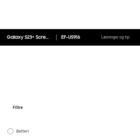
Galaxy S23+ Screen Protector
EF-US916
Løsninger og tip
Filtre
Batteri