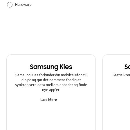
Hardware
Samsung Apps
Sådan bruger du det
Samsung Kies
S
Samsung Kies forbinder din mobiltelefon til
Gratis Pre
din pc og gør det nemmere for dig at
synkronisere data mellem enheder og finde
nye app'er.
Læs Mere