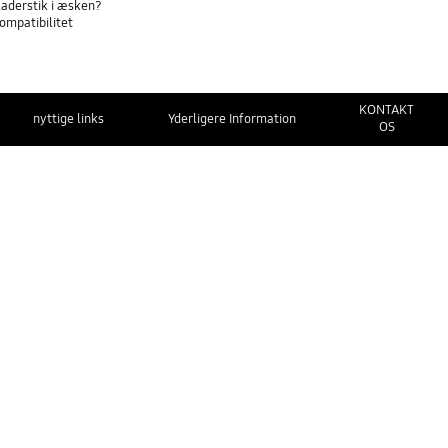
laderstik i æsken?
ompatibilitet
KONTAKT
nyttige links
Yderligere Information
OS