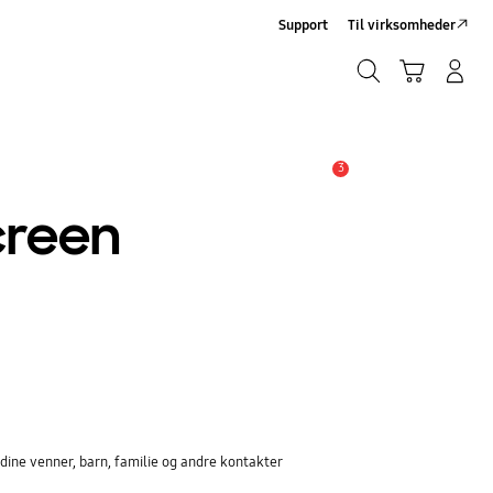
Support
Til virksomheder
Søg
Indkøbskurv
Log på/Tilmeld
Søg
3
Advarsel
creen
dine venner, barn, familie og andre kontakter