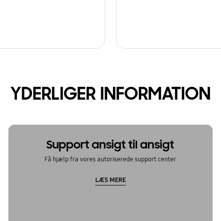
YDERLIGER INFORMATION
Support ansigt til ansigt
Få hjælp fra vores autoriserede support center
LÆS MERE