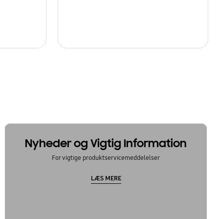
Nyheder og Vigtig Information
For vigtige produktservicemeddelelser
LÆS MERE