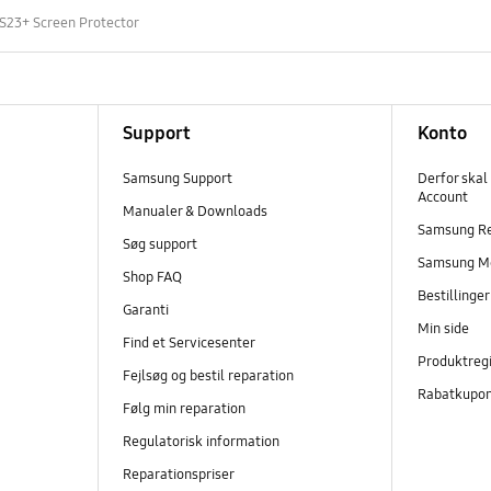
S23+ Screen Protector
Support
Konto
Samsung Support
Derfor skal
Account
Manualer & Downloads
Samsung R
Søg support
Samsung M
Shop FAQ
Bestillinge
Garanti
Min side
Find et Servicesenter
Produktregi
Fejlsøg og bestil reparation
Rabatkupo
Følg min reparation
Regulatorisk information
Reparationspriser