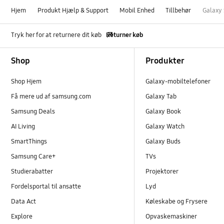
Hjem
Produkt Hjælp & Support
Mobil Enhed
Tillbehør
Galaxy 
Tryk her for at returnere dit køb
Returner køb
Footer Navigation
Shop
Produkter
Shop Hjem
Galaxy-mobiltelefoner
Få mere ud af samsung.com
Galaxy Tab
Samsung Deals
Galaxy Book
AI Living
Galaxy Watch
SmartThings
Galaxy Buds
Samsung Care+
TVs
Studierabatter
Projektorer
Fordelsportal til ansatte
Lyd
Data Act
Køleskabe og Frysere
Explore
Opvaskemaskiner