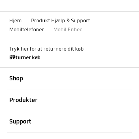
Hjem
Produkt Hjælp & Support
Mobiltelefoner
Mobil Enhed
Tryk her for at returnere dit køb
Returner køb
Åben
Footer Navigation
Shop
Åben
Produkter
Åben
Support
Åben