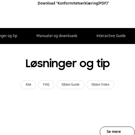
Download "Konformitetserklæring(PDF)"
nger og tip
Manualer og downloads
Interactive Guide
Løsninger og tip
Alle
FAQ
Sådan Guide
Sådan Video
Se mere