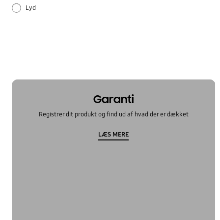
Lyd
Samsung Apps
Specifikation
Sådan bruger du det
TV_Andre
Garanti
Registrer dit produkt og find ud af hvad der er dækket
LÆS MERE