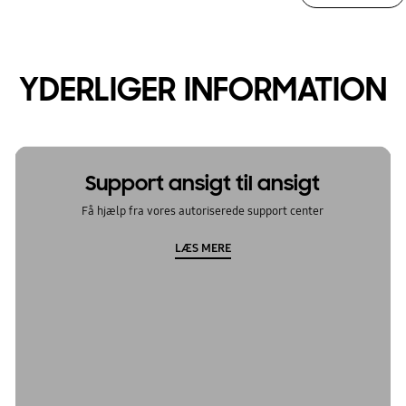
YDERLIGER INFORMATION
Support ansigt til ansigt
Få hjælp fra vores autoriserede support center
LÆS MERE