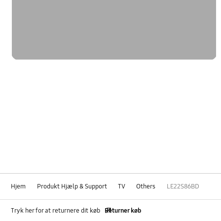
Hjem
Produkt Hjælp & Support
TV
Others
LE22S86BD
Tryk her for at returnere dit køb
Returner køb