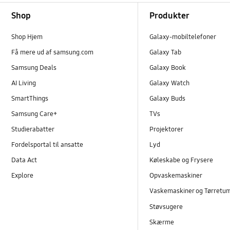
Footer Navigation
Shop
Produkter
Shop Hjem
Galaxy-mobiltelefoner
Få mere ud af samsung.com
Galaxy Tab
Samsung Deals
Galaxy Book
AI Living
Galaxy Watch
SmartThings
Galaxy Buds
Samsung Care+
TVs
Studierabatter
Projektorer
Fordelsportal til ansatte
Lyd
Data Act
Køleskabe og Frysere
Explore
Opvaskemaskiner
Vaskemaskiner og Tørretu
Støvsugere
Skærme