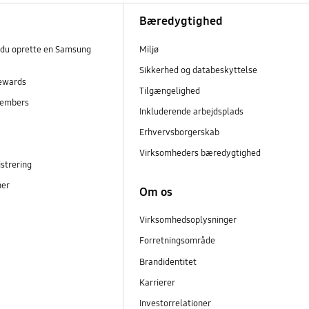
Bæredygtighed
 du oprette en Samsung
Miljø
Sikkerhed og databeskyttelse
ewards
Tilgængelighed
embers
Inkluderende arbejdsplads
r
Erhvervsborgerskab
Virksomheders bæredygtighed
strering
ner
Om os
Virksomhedsoplysninger
Forretningsområde
Brandidentitet
Karrierer
Investorrelationer