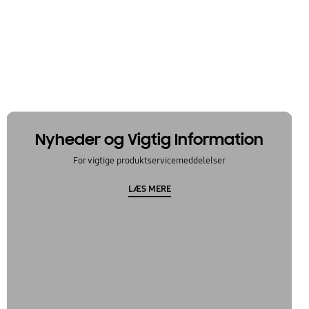
Nyheder og Vigtig Information
For vigtige produktservicemeddelelser
LÆS MERE