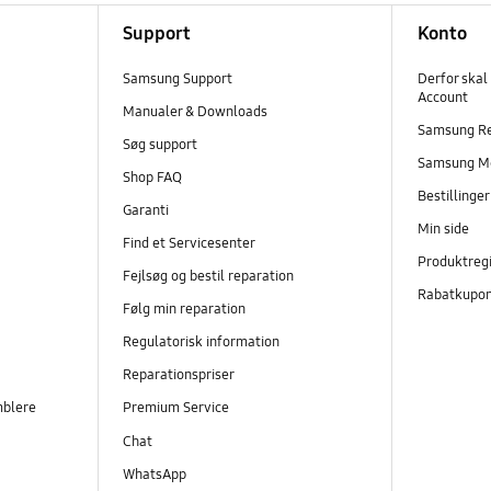
Support
Konto
Samsung Support
Derfor skal
Account
Manualer & Downloads
Samsung R
Søg support
Samsung M
Shop FAQ
Bestillinge
Garanti
Min side
Find et Servicesenter
Produktregi
Fejlsøg og bestil reparation
Rabatkupo
Følg min reparation
Regulatorisk information
Reparationspriser
mblere
Premium Service
Chat
WhatsApp