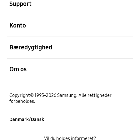
Support
Åben
Konto
Åben
Bæredygtighed
Åben
Om os
Copyright© 1995-2026 Samsung. Alle rettigheder
forbeholdes.
Danmark/Dansk
Vil du holdes informeret?