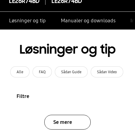
LE26R74BD
LE26R74BD
Løsninger og tip
Manualer og downloads
I
Løsninger og tip
Alle
FAQ
Sådan Guide
Sådan Video
Filtre
Se mere