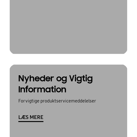
Nyheder og Vigtig
Information
For vigtige produktservicemeddelelser
LÆS MERE