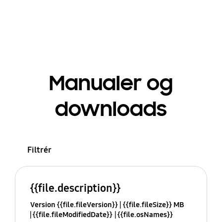
Manualer og
downloads
Filtrér
{{file.description}}
Version {{file.fileVersion}}
{{file.fileSize}} MB
{{file.fileModifiedDate}}
{{file.osNames}}