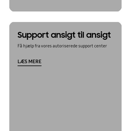
Support ansigt til ansigt
Få hjælp fra vores autoriserede support center
LÆS MERE