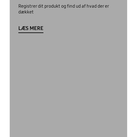
Registrer dit produkt og find ud af hvad der er
dækket
LÆS MERE