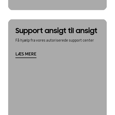
Support ansigt til ansigt
Få hjælp fra vores autoriserede support center
LÆS MERE