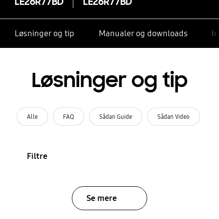
LE26R77BD
LE26R77BD
Løsninger og tip
Manualer og downloads
I
Løsninger og tip
Alle
FAQ
Sådan Guide
Sådan Video
Filtre
Se mere