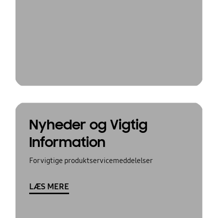
Nyheder og Vigtig
Information
For vigtige produktservicemeddelelser
LÆS MERE