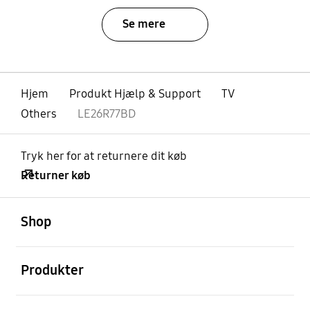
Se mere
Hjem
Produkt Hjælp & Support
TV
Others
LE26R77BD
Tryk her for at returnere dit køb
Returner køb
Åben
Footer Navigation
Shop
Åben
Produkter
Åben