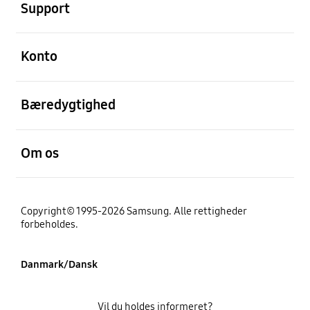
Support
Åben
Konto
Åben
Bæredygtighed
Åben
Om os
Copyright© 1995-2026 Samsung. Alle rettigheder
forbeholdes.
Danmark/Dansk
Vil du holdes informeret?