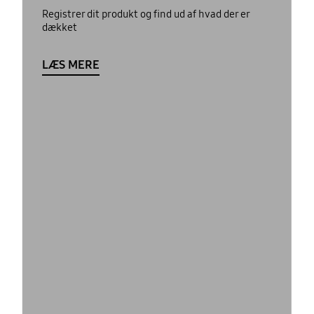
Registrer dit produkt og find ud af hvad der er
dækket
LÆS MERE