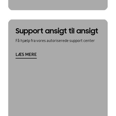
Support ansigt til ansigt
Få hjælp fra vores autoriserede support center
LÆS MERE