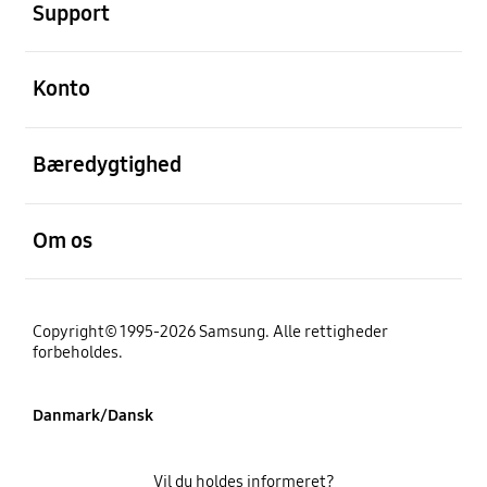
Support
Åben
Konto
Åben
Bæredygtighed
Åben
Om os
Copyright© 1995-2026 Samsung. Alle rettigheder
forbeholdes.
Danmark/Dansk
Vil du holdes informeret?