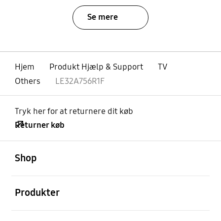
Se mere
Hjem
Produkt Hjælp & Support
TV
Others
LE32A756R1F
Tryk her for at returnere dit køb
Returner køb
Åben
Footer Navigation
Shop
Åben
Produkter
Åben