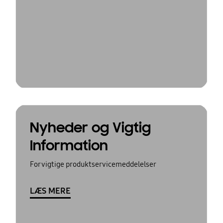
Nyheder og Vigtig
Information
For vigtige produktservicemeddelelser
LÆS MERE