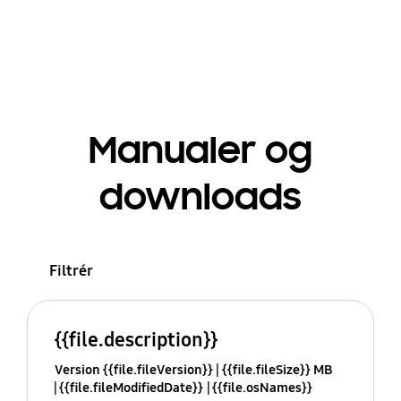
Manualer og
downloads
Filtrér
{{file.description}}
Version {{file.fileVersion}}
{{file.fileSize}} MB
{{file.fileModifiedDate}}
{{file.osNames}}