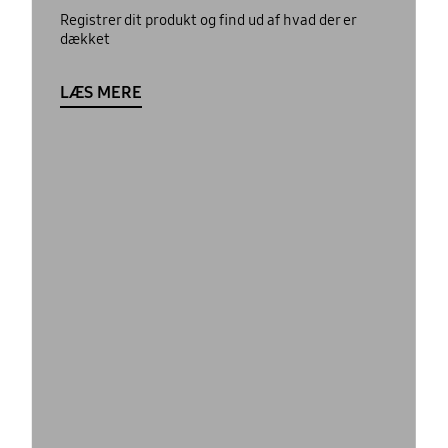
Registrer dit produkt og find ud af hvad der er
dækket
LÆS MERE