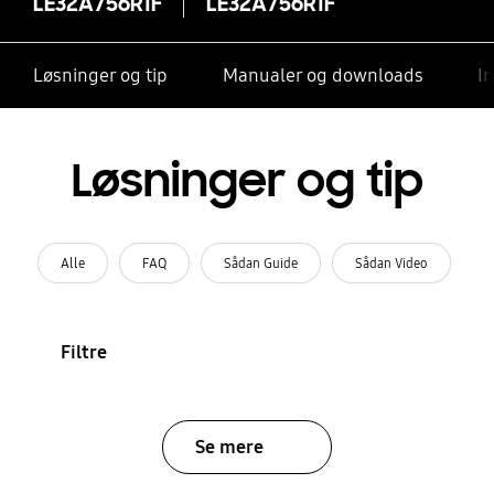
LE32A756R1F
LE32A756R1F
Løsninger og tip
Manualer og downloads
I
Løsninger og tip
Alle
FAQ
Sådan Guide
Sådan Video
Filtre
Se mere