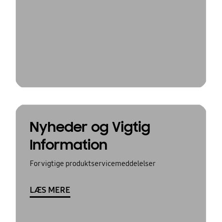
Nyheder og Vigtig
Information
For vigtige produktservicemeddelelser
LÆS MERE