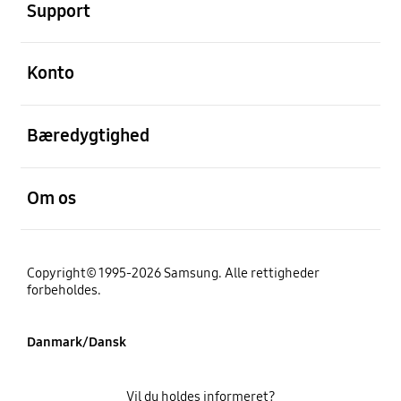
Support
Åben
Konto
Åben
Bæredygtighed
Åben
Om os
Copyright© 1995-2026 Samsung. Alle rettigheder
forbeholdes.
Danmark/Dansk
Vil du holdes informeret?