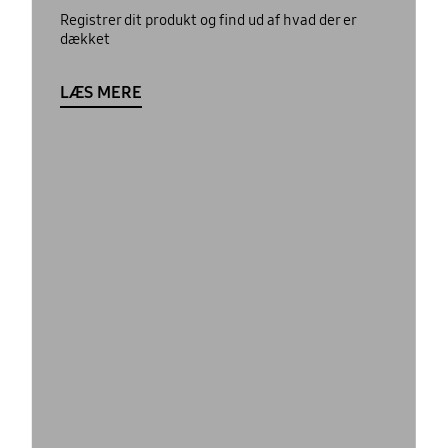
Registrer dit produkt og find ud af hvad der er
dækket
LÆS MERE