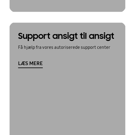
Support ansigt til ansigt
Få hjælp fra vores autoriserede support center
LÆS MERE