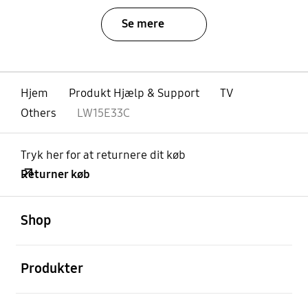
Se mere
Hjem
Produkt Hjælp & Support
TV
Others
LW15E33C
Tryk her for at returnere dit køb
Returner køb
Åben
Footer Navigation
Shop
Åben
Produkter
Åben