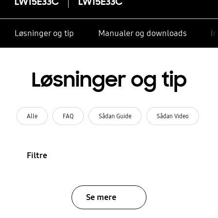
LW15E33C
LW15E33C
Løsninger og tip
Manualer og downloads
I
Løsninger og tip
Alle
FAQ
Sådan Guide
Sådan Video
Filtre
Se mere