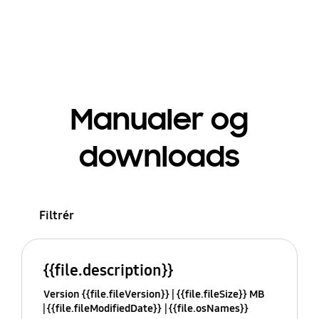
Manualer og
downloads
Filtrér
{{file.description}}
Version {{file.fileVersion}}
{{file.fileSize}} MB
{{file.fileModifiedDate}}
{{file.osNames}}