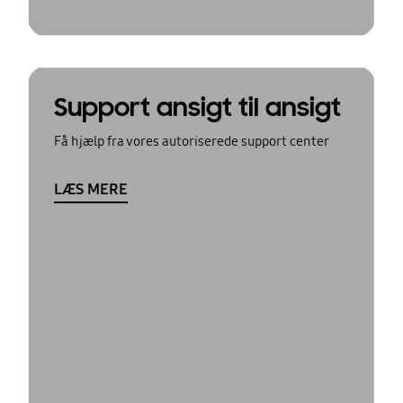
Support ansigt til ansigt
Få hjælp fra vores autoriserede support center
LÆS MERE