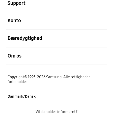
Support
Åben
Konto
Åben
Bæredygtighed
Åben
Om os
Copyright© 1995-2026 Samsung. Alle rettigheder
forbeholdes.
Danmark/Dansk
Vil du holdes informeret?