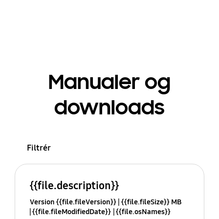
Manualer og
downloads
Filtrér
{{file.description}}
Version {{file.fileVersion}}
{{file.fileSize}} MB
{{file.fileModifiedDate}}
{{file.osNames}}