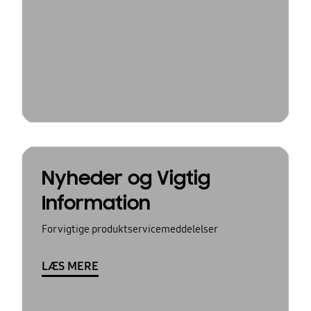
Nyheder og Vigtig
Information
For vigtige produktservicemeddelelser
LÆS MERE