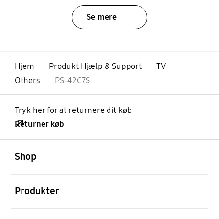
Se mere
Hjem
Produkt Hjælp & Support
TV
Others
PS-42C7S
Tryk her for at returnere dit køb
Returner køb
Åben
Footer Navigation
Shop
Åben
Produkter
Åben