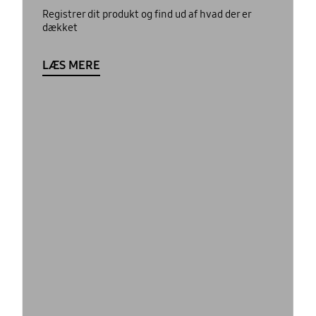
Registrer dit produkt og find ud af hvad der er
dækket
LÆS MERE