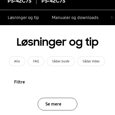
PS-42C7S
PS-42C7S
Løsninger og tip
Manualer og downloads
I
Løsninger og tip
Alle
FAQ
Sådan Guide
Sådan Video
Filtre
Se mere