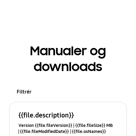
Manualer og
downloads
Filtrér
{{file.description}}
Version {{file.fileVersion}}
{{file.fileSize}} MB
{{file.fileModifiedDate}}
{{file.osNames}}