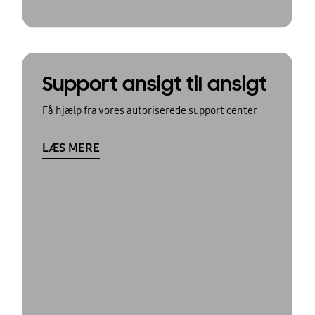
Support ansigt til ansigt
Få hjælp fra vores autoriserede support center
LÆS MERE