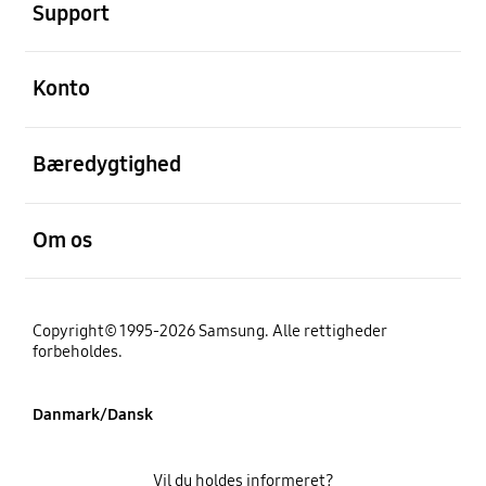
Support
Åben
Konto
Åben
Bæredygtighed
Åben
Om os
Copyright© 1995-2026 Samsung. Alle rettigheder
forbeholdes.
Danmark/Dansk
Vil du holdes informeret?