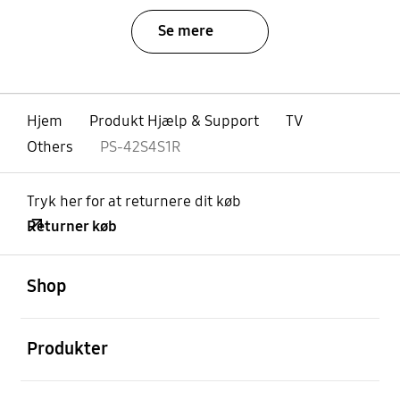
Se mere
Hjem
Produkt Hjælp & Support
TV
Others
PS-42S4S1R
Tryk her for at returnere dit køb
Returner køb
Åben
Footer Navigation
Shop
Åben
Produkter
Åben