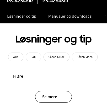
PS-42S4S1R
PS-42S4S1R
Løsninger og tip
Manualer og downloads
I
Løsninger og tip
Alle
FAQ
Sådan Guide
Sådan Video
Filtre
Se mere