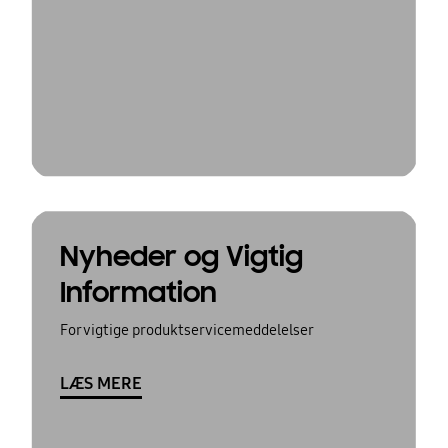
Nyheder og Vigtig
Information
For vigtige produktservicemeddelelser
LÆS MERE