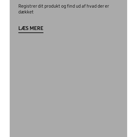
Registrer dit produkt og find ud af hvad der er
dækket
LÆS MERE