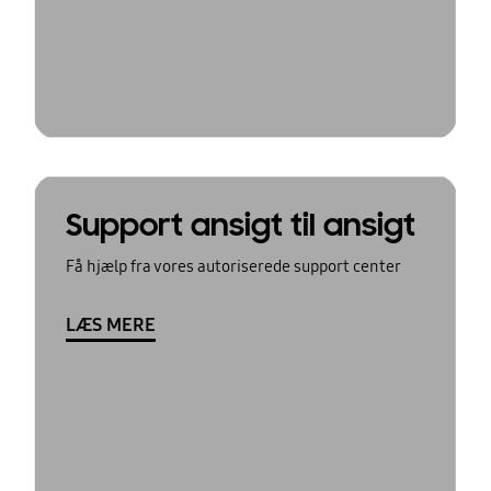
Support ansigt til ansigt
Få hjælp fra vores autoriserede support center
LÆS MERE