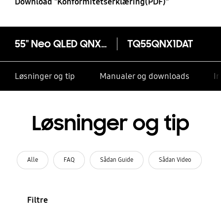
Download "Konformitetserklæring(PDF)"
55" Neo QLED QNX1D 4K Smart TV (2024)
TQ55QNX1DAT
Løsninger og tip
Manualer og downloads
I
Løsninger og tip
Alle
FAQ
Sådan Guide
Sådan Video
Filtre