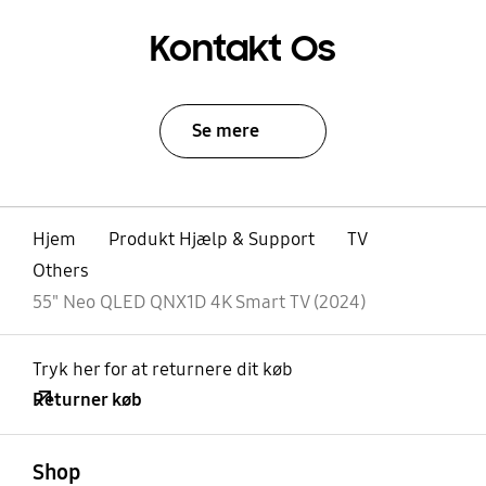
Kontakt Os
Se mere
Hjem
Produkt Hjælp & Support
TV
Others
55" Neo QLED QNX1D 4K Smart TV (2024)
Tryk her for at returnere dit køb
Returner køb
Åben
Footer Navigation
Shop