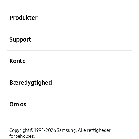
Åben
Produkter
Åben
Support
Åben
Konto
Åben
Bæredygtighed
Åben
Om os
Copyright© 1995-2026 Samsung. Alle rettigheder
forbeholdes.