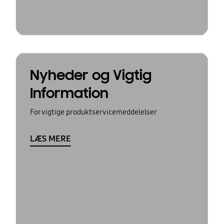
Nyheder og Vigtig
Information
For vigtige produktservicemeddelelser
LÆS MERE