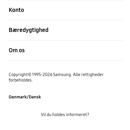
Åben
Konto
Åben
Bæredygtighed
Åben
Om os
Copyright© 1995-2026 Samsung. Alle rettigheder
forbeholdes.
Danmark/Dansk
Vil du holdes informeret?