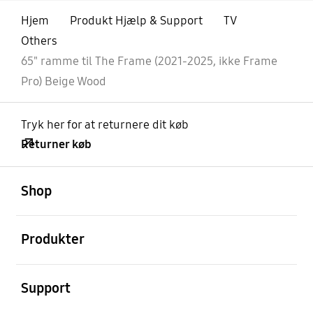
Hjem
Produkt Hjælp & Support
TV
Others
65" ramme til The Frame (2021-2025, ikke Frame
Pro) Beige Wood
Tryk her for at returnere dit køb
Returner køb
Åben
Footer Navigation
Shop
Åben
Produkter
Åben
Support