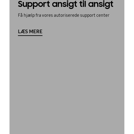
Support ansigt til ansigt
Få hjælp fra vores autoriserede support center
LÆS MERE