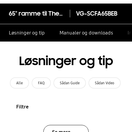
65" ramme til The Frame (2021-2025, ikke Frame Pro) Beige Wood
VG-SCFA65BEB
Løsninger og tip
Manualer og downloads
I
Løsninger og tip
Alle
FAQ
Sådan Guide
Sådan Video
Filtre