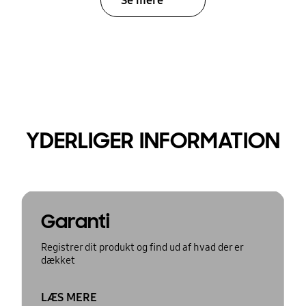
Se mere
YDERLIGER INFORMATION
Garanti
Registrer dit produkt og find ud af hvad der er
dækket
LÆS MERE