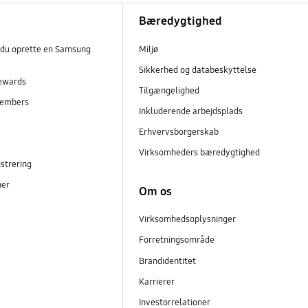
Bæredygtighed
 du oprette en Samsung
Miljø
Sikkerhed og databeskyttelse
ewards
Tilgængelighed
embers
Inkluderende arbejdsplads
r
Erhvervsborgerskab
Virksomheders bæredygtighed
strering
ner
Om os
Virksomhedsoplysninger
Forretningsområde
Brandidentitet
Karrierer
Investorrelationer