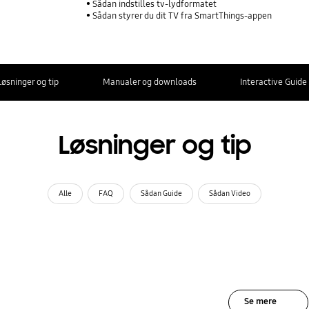
Sådan indstilles tv-lydformatet
Sådan styrer du dit TV fra SmartThings-appen
Løsninger og tip
Manualer og downloads
Interactive Guide
Løsninger og tip
Alle
FAQ
Sådan Guide
Sådan Video
Se mere