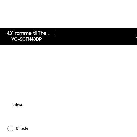
43" ramme til The Frame (2017-2020) Mørkebrun
VG-SCFN43DP
Filtre
Billede