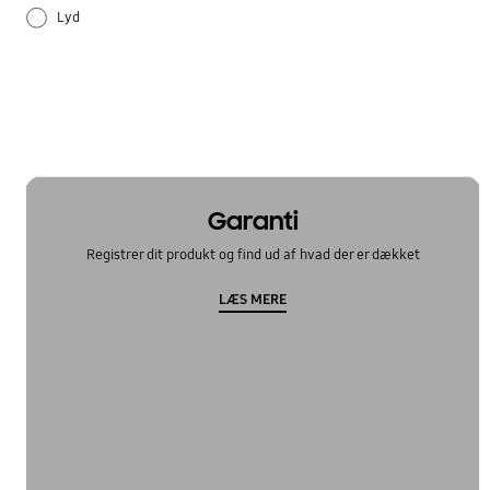
Lyd
Samsung Apps
Specifikation
Sådan bruger du det
TV_Andre
Garanti
Registrer dit produkt og find ud af hvad der er dækket
LÆS MERE