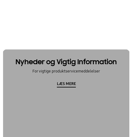
Nyheder og Vigtig Information
For vigtige produktservicemeddelelser
LÆS MERE