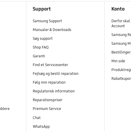
Support
Konto
Samsung Support
Derfor skal
Account
Manualer & Downloads
Samsung R
Søg support
Samsung M
Shop FAQ
Bestillinge
Garanti
Min side
Find et Servicesenter
Produktregi
Fejlsøg og bestil reparation
Rabatkupo
Følg min reparation
Regulatorisk information
Reparationspriser
mblere
Premium Service
Chat
WhatsApp