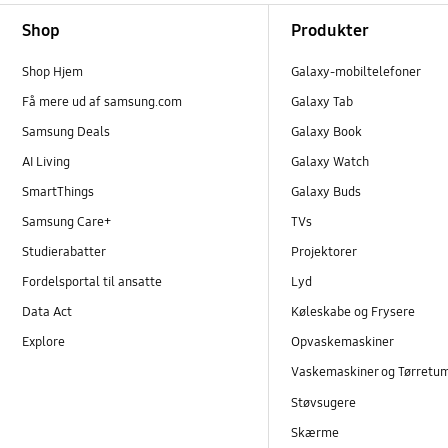
Footer Navigation
Shop
Produkter
Shop Hjem
Galaxy-mobiltelefoner
Få mere ud af samsung.com
Galaxy Tab
Samsung Deals
Galaxy Book
AI Living
Galaxy Watch
SmartThings
Galaxy Buds
Samsung Care+
TVs
Studierabatter
Projektorer
Fordelsportal til ansatte
Lyd
Data Act
Køleskabe og Frysere
Explore
Opvaskemaskiner
Vaskemaskiner og Tørretu
Støvsugere
Skærme