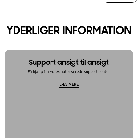
YDERLIGER INFORMATION
Support ansigt til ansigt
Få hjælp fra vores autoriserede support center
LÆS MERE