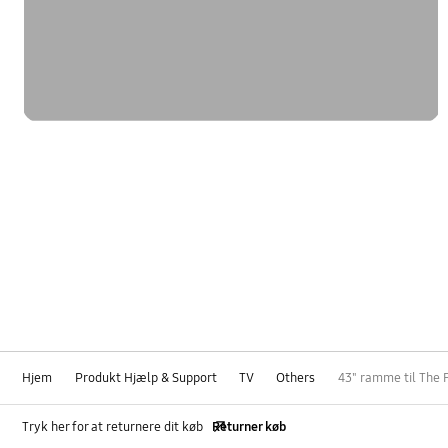
Hjem
Produkt Hjælp & Support
TV
Others
43" ramme til The
Tryk her for at returnere dit køb
Returner køb