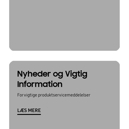
Nyheder og Vigtig
Information
For vigtige produktservicemeddelelser
LÆS MERE