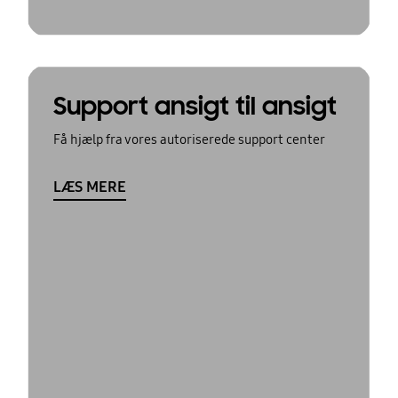
Support ansigt til ansigt
Få hjælp fra vores autoriserede support center
LÆS MERE