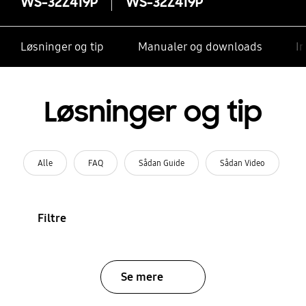
WS-32Z419P
WS-32Z419P
Løsninger og tip
Manualer og downloads
I
Løsninger og tip
Alle
FAQ
Sådan Guide
Sådan Video
Filtre
Se mere