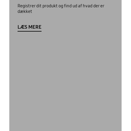
Registrer dit produkt og find ud af hvad der er
dækket
LÆS MERE