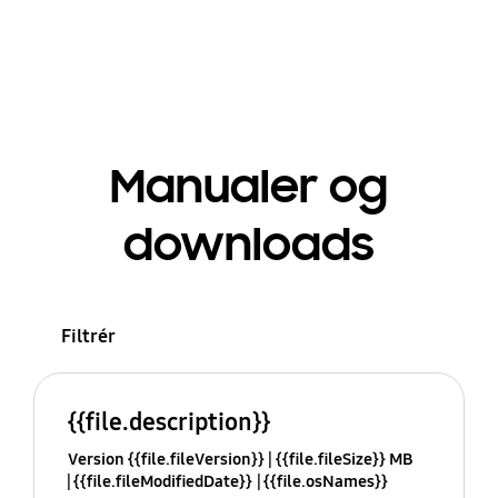
Manualer og
downloads
Filtrér
{{file.description}}
Version {{file.fileVersion}}
{{file.fileSize}} MB
{{file.fileModifiedDate}}
{{file.osNames}}