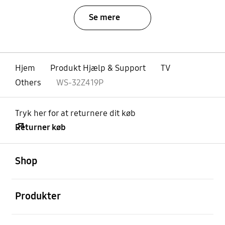
Se mere
Hjem
Produkt Hjælp & Support
TV
Others
WS-32Z419P
Tryk her for at returnere dit køb
Returner køb
Åben
Footer Navigation
Shop
Åben
Produkter
Åben