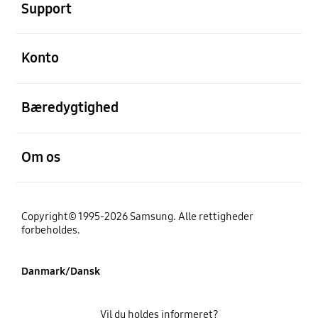
Support
Åben
Konto
Åben
Bæredygtighed
Åben
Om os
Copyright© 1995-2026 Samsung. Alle rettigheder
forbeholdes.
Danmark/Dansk
Vil du holdes informeret?