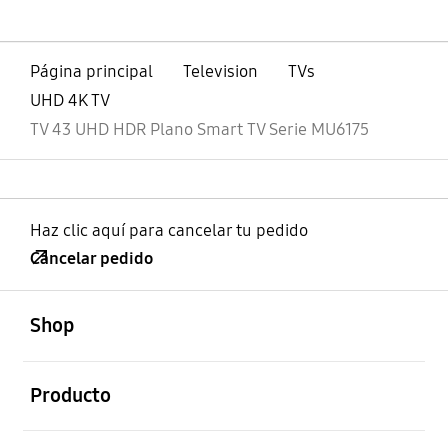
Página principal
Television
TVs
UHD 4K TV
TV 43 UHD HDR Plano Smart TV Serie MU6175
Haz clic aquí para cancelar tu pedido
Cancelar pedido
abierto
Footer Navigation
Shop
abierto
Producto
abierto