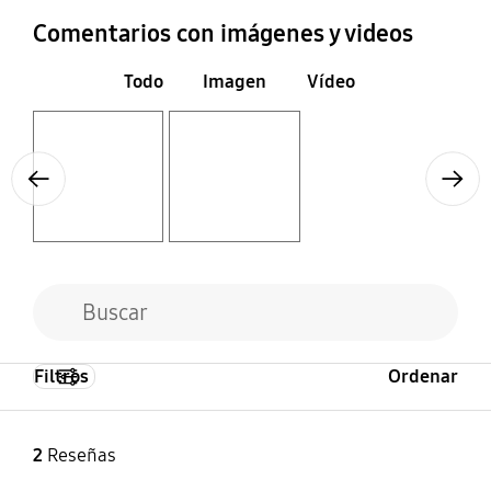
Cambio de hora
Compatible MBR
Comentarios con imágenes y videos
Sí
Sí
Todo
Imagen
Vídeo
Layer popup open
Layer popup open
Previous
Next
Filtros
Ordenar
2
Reseñas