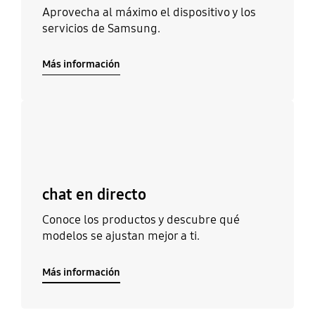
Aprovecha al máximo el dispositivo y los
siempre tiene activos los trailers
servicios de Samsung.
de películas de alquiler desde la
app de Rakuten, con el HDR para
jugar a videojuegos desde las
Más información
consolas de moda, con el escalado
de cualquier tipo de producto
multimedia audiovisual y fuente.
Más información
Es una recomendación agradable
para los iniciados en el fascinante
mundo de UHD.
chat en directo
Conoce los productos y descubre qué
modelos se ajustan mejor a ti.
Más información