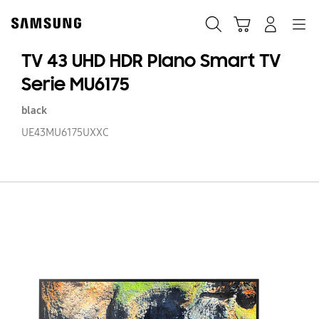
Skip
to
Buscar
Carrito
Navegación
Iniciar sesión
content
TV 43 UHD HDR Plano Smart TV
Serie MU6175
black
UE43MU6175UXXC
T
43
U
H
Pl