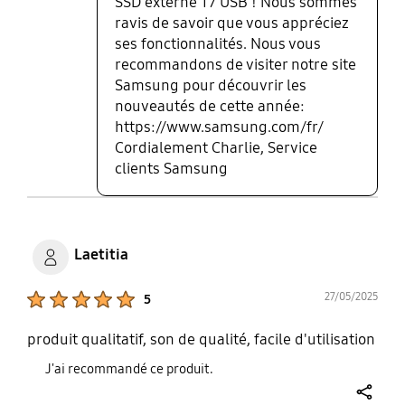
SSD externe T7 USB ! Nous sommes
ravis de savoir que vous appréciez
ses fonctionnalités. Nous vous
recommandons de visiter notre site
Samsung pour découvrir les
nouveautés de cette année:
https://www.samsung.com/fr/
Cordialement Charlie, Service
clients Samsung
Laetitia
Product Ratings :
27/05/2025
5
produit qualitatif, son de qualité, facile d'utilisation
J'ai recommandé ce produit.