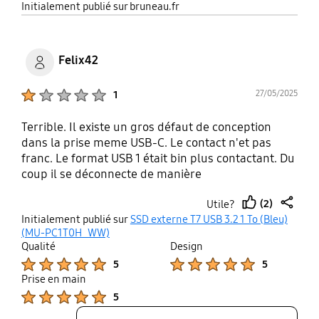
share
Initialement publié sur bruneau.fr
Felix42
Product Ratings :
27/05/2025
1
Terrible. Il existe un gros défaut de conception
dans la prise meme USB-C. Le contact n'et pas
franc. Le format USB 1 était bin plus contactant. Du
coup il se déconnecte de manière
incompréhensible. Je recommande ce produit pour
(2)
Utile?
son concept et sa vitesse de transfert sur papier,
thumb
share
Initialement publié sur
SSD externe T7 USB 3.2 1 To (Bleu)
mais une fois entre nos mains, il devient un objet
up
(MU-PC1T0H_WW)
impossible à toucher par peur qu'il se déconnecte.
Qualité
Design
C'est nul de la part des gens qui sont des
Product Ratings :
Product Ratings :
5
5
ingénieurs incapable de concevoir des formats
Prise en main
fiables. On préférerait tous une version avec un
Product Ratings :
5
"Click" indiquant un contact à 100%
indéconnectable.