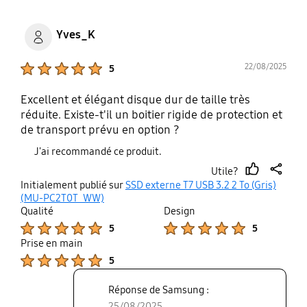
Yves_K
Product Ratings :
22/08/2025
5
Excellent et élégant disque dur de taille très
réduite. Existe-t'il un boitier rigide de protection et
de transport prévu en option ?
J'ai recommandé ce produit.
Utile?
thumb
share
Initialement publié sur
SSD externe T7 USB 3.2 2 To (Gris)
up
(MU-PC2T0T_WW)
Qualité
Design
Product Ratings :
Product Ratings :
5
5
Prise en main
Product Ratings :
5
Réponse de Samsung :
25/08/2025