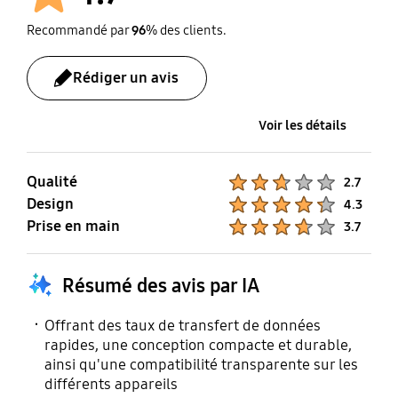
Vitesses de transfert
Mode USAP
Recommandé par
96
% des clients.
Vitesses de lecture/
Supporté
écriture: Jusqu’à 1050
Rédiger un avis
Mo/s & jusqu’à 1000
Mo/s
Voir les détails
Cryptage
Sécurité
Qualité
Product Ratings :
2.7
AES 256-bit hardware
Samsumg Portable SSD
Design
Product Ratings :
4.3
encryption
Software 1.0 (*Optional
Prise en main
Product Ratings :
3.7
Password Protection)
Résumé des avis par IA
Resistance
RoHS Compliance
CE, BSMI, KC, VCCI, C-
RoHS2
Offrant des taux de transfert de données
tick, FCC, IC, UL, TUV,
rapides, une conception compacte et durable,
ainsi qu'une compatibilité transparente sur les
CB, EAC
différents appareils