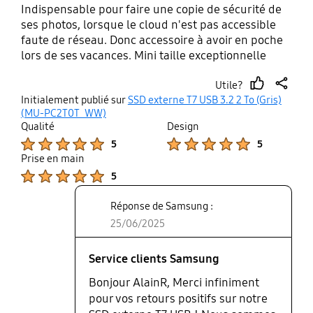
Indispensable pour faire une copie de sécurité de
ses photos, lorsque le cloud n'est pas accessible
faute de réseau. Donc accessoire à avoir en poche
lors de ses vacances. Mini taille exceptionnelle
(carte de banque). Je ne peux plus m'en passer !
Utile?
thumb
share
Initialement publié sur
SSD externe T7 USB 3.2 2 To (Gris)
up
(MU-PC2T0T_WW)
Qualité
Design
Product Ratings :
Product Ratings :
5
5
Prise en main
Product Ratings :
5
Réponse de Samsung :
25/06/2025
Service clients Samsung
Bonjour AlainR, Merci infiniment
pour vos retours positifs sur notre