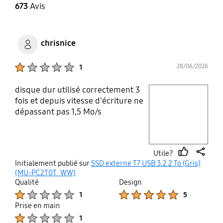
673
Avis
chrisnice
Product Ratings :
28/06/2026
1
disque dur utilisé correctement 3
play video
fois et depuis vitesse d'écriture ne
dépassant pas 1,5 Mo/s
Layer popup open
Utile?
thumb
share
Initialement publié sur
SSD externe T7 USB 3.2 2 To (Gris)
up
(MU-PC2T0T_WW)
Qualité
Design
Product Ratings :
Product Ratings :
1
5
Prise en main
Product Ratings :
1