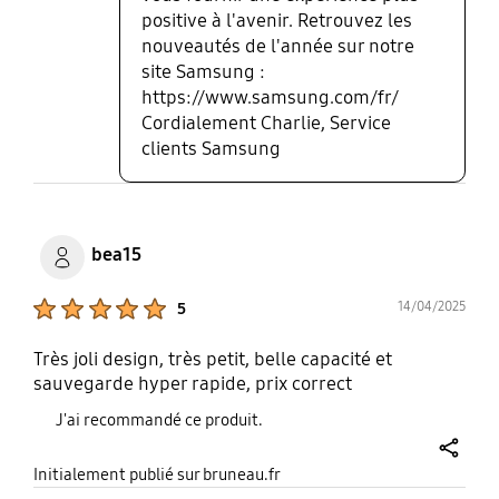
positive à l'avenir. Retrouvez les
nouveautés de l'année sur notre
site Samsung :
https://www.samsung.com/fr/
Cordialement Charlie, Service
clients Samsung
bea15
Product Ratings :
14/04/2025
5
Très joli design, très petit, belle capacité et
sauvegarde hyper rapide, prix correct
J'ai recommandé ce produit.
share
Initialement publié sur bruneau.fr