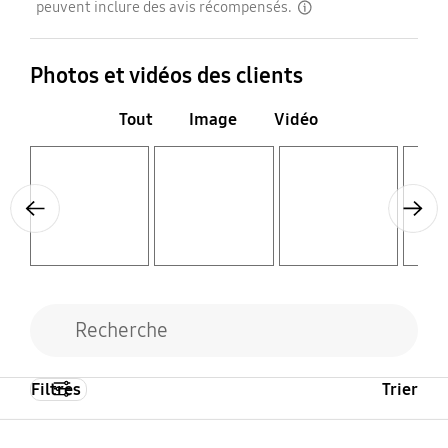
peuvent inclure des avis récompensés.
disclaimer
Photos et vidéos des clients
Tout
Image
Vidéo
Layer popup open
Layer popup open
Layer popup open
Layer popup open
Previous
Next
Filtres
Trier