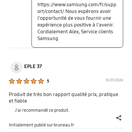
https://www.samsung.com/fr/supp
ort/contact/ Nous espérons avoir
l'opportunité de vous fournir une
expérience plus positive à l'avenir.
Cordialement Alex, Service clients
Samsung
EPLE 37
Product Ratings :
16/01/2026
5
Produit de très bon rapport qualité prix, pratique
et fiable
J'ai recommandé ce produit.
share
Initialement publié sur bruneau.fr