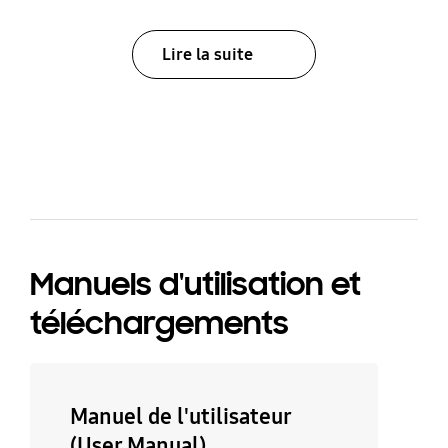
Lire la suite
bazaarvoice Certification Label
Manuels d'utilisation et
téléchargements
Manuel de l'utilisateur
(User Manual)