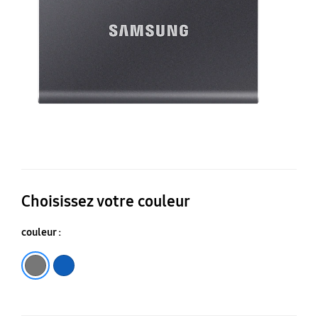
1
To
(G
Choisissez votre couleur
couleur :
Gris
Bleu