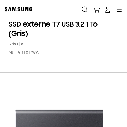
Skip
to
Recherche
Panier
Navigation
Se connecter
content
SSD externe T7 USB 3.2 1 To
(Gris)
Gris
1 To
MU-PC1T0T/WW
SS
ex
T7
US
3.