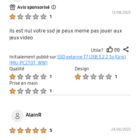
Avis sponsorisé
Open Tooltip Layer
13/08/2025
Product Ratings :
1
ils est nul votre ssd je peux meme pas jouer aux
jeux video
(1)
Utile?
thumb
share
Initialement publié sur
SSD externe T7 USB 3.2 2 To (Gris)
up
(MU-PC2T0T_WW)
Qualité
Design
Product Ratings :
Product Ratings :
1
1
Prise en main
Product Ratings :
1
AlainR
Product Ratings :
24/06/2025
5