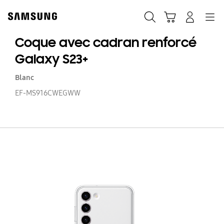
Skip
to
Recherche
Panier
Navigation
Se connecter
content
Coque avec cadran renforcé
Galaxy S23+
Blanc
EF-MS916CWEGWW
C
a
c
re
Ga