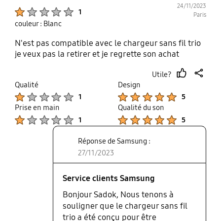
24/11/2023
Product Ratings :
1
Paris
couleur : Blanc
N'est pas compatible avec le chargeur sans fil trio
je veux pas la retirer et je regrette son achat
Utile?
thumb
share
Qualité
Design
up
Product Ratings :
Product Ratings :
1
5
Prise en main
Qualité du son
Product Ratings :
Product Ratings :
1
5
Réponse de Samsung :
27/11/2023
Service clients Samsung
Bonjour Sadok, Nous tenons à
souligner que le chargeur sans fil
trio a été conçu pour être