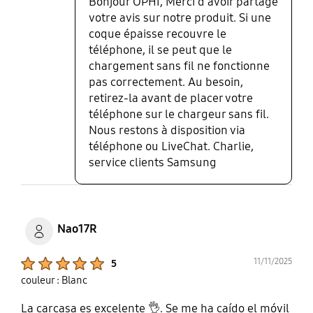
Bonjour OPHI, Merci d'avoir partagé
votre avis sur notre produit. Si une
coque épaisse recouvre le
téléphone, il se peut que le
chargement sans fil ne fonctionne
pas correctement. Au besoin,
retirez-la avant de placer votre
téléphone sur le chargeur sans fil.
Nous restons à disposition via
téléphone ou LiveChat. Charlie,
service clients Samsung
Nao17R
Product Ratings :
11/11/2025
5
couleur : Blanc
La carcasa es excelente 👌. Se me ha caído el móvil