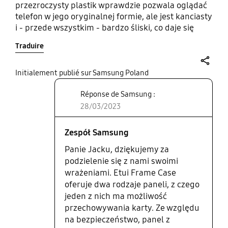
przezroczysty plastik wprawdzie pozwala oglądać
telefon w jego oryginalnej formie, ale jest kanciasty
i - przede wszystkim - bardzo śliski, co daje się
odczuć m.in. po odłożeniu urządzenia:
Traduire
ekstremalnie łatwo jest telefon zrzucić np. ze stołu
(lub innej gładkiej powierzchni), ponieważ się po
nim ślizga. Druga, pełna wersja plecków (w
share
Initialement publié sur Samsung Poland
zestawie) dla odmiany uniemożliwia
Réponse de Samsung :
bezprzewodowe ładowanie.
28/03/2023
Zespół Samsung
Panie Jacku, dziękujemy za
podzielenie się z nami swoimi
wrażeniami. Etui Frame Case
oferuje dwa rodzaje paneli, z czego
jeden z nich ma możliwość
przechowywania karty. Ze względu
na bezpieczeństwo, panel z