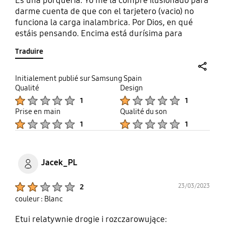
Es una porquería. Yo me la compré ilusionado para
darme cuenta de que con el tarjetero (vacio) no
funciona la carga inalambrica. Por Dios, en qué
estáis pensando. Encima está durísima para
pornerla y quitarla y el marco es enorme. Desde
Traduire
luego, el que la ha diseñado se ha cubierto de
gloria. Encima no tengo recibo y no la puedo
devolver.
share
Initialement publié sur Samsung Spain
Qualité
Design
Product Ratings :
Product Ratings :
1
1
Prise en main
Qualité du son
Product Ratings :
Product Ratings :
1
1
Jacek_PL
Product Ratings :
23/03/2023
2
couleur : Blanc
Etui relatywnie drogie i rozczarowujące: