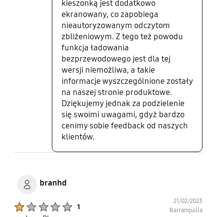
kieszonką jest dodatkowo
ekranowany, co zapobiega
nieautoryzowanym odczytom
zbliżeniowym. Z tego też powodu
funkcja ładowania
bezprzewodowego jest dla tej
wersji niemożliwa, a takie
informacje wyszczególnione zostały
na naszej stronie produktowe.
Dziękujemy jednak za podzielenie
się swoimi uwagami, gdyż bardzo
cenimy sobie feedback od naszych
klientów.
branhd
21/02/2023
Product Ratings :
1
Barranquilla