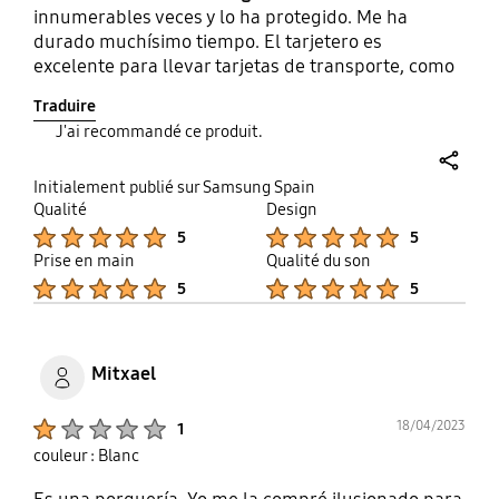
innumerables veces y lo ha protegido. Me ha
durado muchísimo tiempo. El tarjetero es
excelente para llevar tarjetas de transporte, como
las del autobús o el metro. La recomiendo mil
Traduire
veces: es la mejor carcasa que he tenido.
J'ai recommandé ce produit.
share
Initialement publié sur Samsung Spain
Qualité
Design
Product Ratings :
Product Ratings :
5
5
Prise en main
Qualité du son
Product Ratings :
Product Ratings :
5
5
Mitxael
Product Ratings :
18/04/2023
1
couleur : Blanc