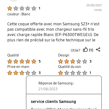
20/08/2023
Product Ratings :
1
noves
couleur : Blanc
Cette coque offerte avec mon Samsung S23+ n'est
pas compatible avec mon chargeur sans-fil trio
avec charge rapide Blanc (EP-P6300TWEGEU). De
plus rien de précisé sur la fiche technique sur le
site. Y a-t-il un problème avec cet article ?
(1)
Utile?
thumb
share
Qualité
Design
up
Product Ratings :
Product Ratings :
5
3
Prise en main
Qualité du son
Product Ratings :
Product Ratings :
3
1
Réponse de Samsung :
21/08/2023
service clients Samsung