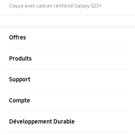
Coque avec cadran renforcé Galaxy S23+
ouvrir
Footer Navigation
Offres
ouvrir
Produits
ouvrir
Support
ouvrir
Compte
ouvrir
Développement Durable
ouvrir