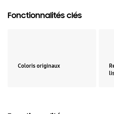
Fonctionnalités clés
Coloris originaux
R
li