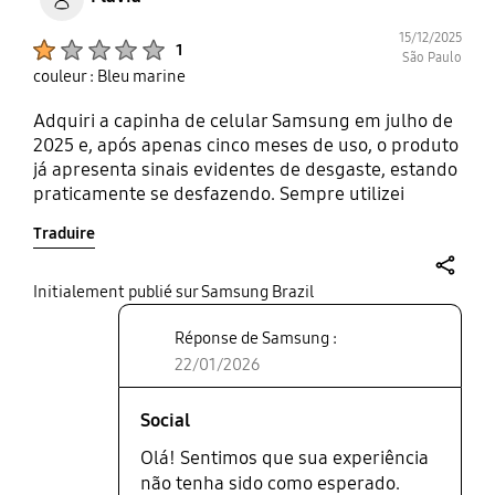
15/12/2025
Product Ratings :
1
São Paulo
couleur : Bleu marine
Adquiri a capinha de celular Samsung em julho de
2025 e, após apenas cinco meses de uso, o produto
já apresenta sinais evidentes de desgaste, estando
praticamente se desfazendo. Sempre utilizei
produtos da marca Samsung e nunca havia
Traduire
enfrentado esse tipo de problema. Diante dessa
experiência, fica o questionamento sobre a
confiabilidade e a qualidade dos produtos
share
Initialement publié sur Samsung Brazil
atualmente oferecidos pela marca.
Réponse de Samsung :
22/01/2026
Social
Olá! Sentimos que sua experiência
não tenha sido como esperado.