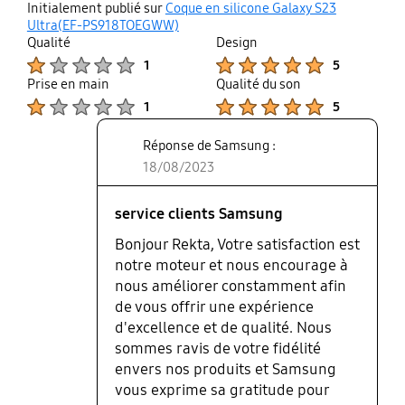
thumb
share
Initialement publié sur
Coque en silicone Galaxy S23
up
Ultra(EF-PS918TOEGWW)
Qualité
Design
Product Ratings :
Product Ratings :
1
5
Prise en main
Qualité du son
Product Ratings :
Product Ratings :
1
5
Réponse de Samsung :
18/08/2023
service clients Samsung
Bonjour Rekta, Votre satisfaction est
notre moteur et nous encourage à
nous améliorer constamment afin
de vous offrir une expérience
d'excellence et de qualité. Nous
sommes ravis de votre fidélité
envers nos produits et Samsung
vous exprime sa gratitude pour