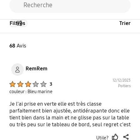
Filtres
Trier
68
Avis
RemRem
12/12/2023
Product Ratings :
3
Poitiers
couleur : Bleu marine
Je l'ai prise en verte elle est très classe
parfaitement bien ajustée, antidérapante donc elle
tient bien dans la main et ne glisse pas sur la table
ou très peu sur le tableau de bord, seul regret c'est
qu'il n'y a plus les oeillets sur les côtés pour mettre
Utile?
une dragonne.