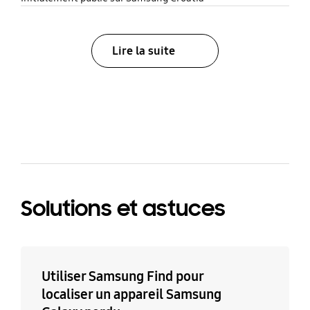
Lire la suite
bazaarvoice Certification Label
Solutions et astuces
Utiliser Samsung Find pour
localiser un appareil Samsung