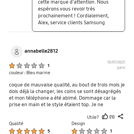
cette marque d'attention. Nous
espérons vous revoir très
prochainement ! Cordialement,
Alex, service clients Samsung
annabelle2812
10/07/2023
Product Ratings :
1
paris
couleur : Bleu marine
coque de mauvaise qualité, au bout de trois mois je
dois déjà la changer, les coins se sont désagrégés
et mon téléphone a été abimé. Dommage car la
prise en main et le style étaient top. Je ne
recommande pas.
(1)
Utile?
thumb
share
Qualité
Design
up
Product Ratings :
Product Ratings :
5
1