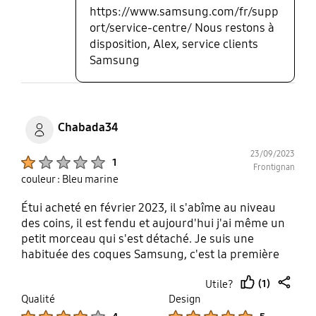
https://www.samsung.com/fr/supp
ort/service-centre/ Nous restons à
disposition, Alex, service clients
Samsung
Chabada34
23/09/2023
Product Ratings :
1
Frontignan
couleur : Bleu marine
Étui acheté en février 2023, il s'abîme au niveau
des coins, il est fendu et aujourd'hui j'ai même un
petit morceau qui s'est détaché. Je suis une
habituée des coques Samsung, c'est la première
fois que je suis autant déçue par la qualité. Surtout
(1)
Utile?
au regard du prix d'achat
thumb
share
Qualité
Design
up
Product Ratings :
Product Ratings :