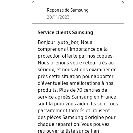
protéger le téléphone, mais cette
Réponse de Samsung :
terrible coque est à l'origine du fait
20/11/2023
que mon nouveau téléphone est
tombé et a reçu des dommages au
coin.....
Service clients Samsung
Bonjour lyuto_bor, Nous
comprenons l'importance de la
protection offerte par nos coques.
Nous prenons votre retour très au
sérieux, et nous allons examiner de
près cette situation pour apporter
d'éventuelles améliorations à nos
produits. Plus de 70 centres de
service agréés Samsung en France
sont là pour vous aider. Ils sont tous
parfaitement formés et utilisent
des pièces Samsung d’origine pour
chaque réparation. Vous pouvez
retrouver la liste sur ce lien :