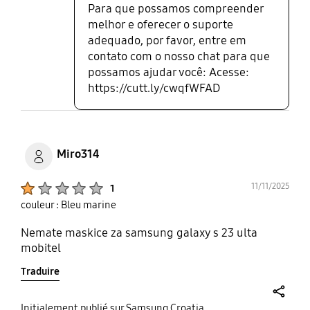
Para que possamos compreender
melhor e oferecer o suporte
adequado, por favor, entre em
contato com o nosso chat para que
possamos ajudar você: Acesse:
https://cutt.ly/cwqfWFAD
Miro314
Product Ratings :
11/11/2025
1
couleur : Bleu marine
Nemate maskice za samsung galaxy s 23 ulta
mobitel
Traduire
share
Initialement publié sur Samsung Croatia