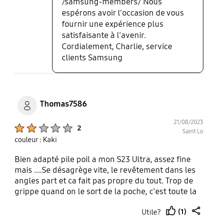
/samsung-members/ Nous
espérons avoir l'occasion de vous
fournir une expérience plus
satisfaisante à l'avenir.
Cordialement, Charlie, service
clients Samsung
Thomas7586
21/08/2023
Product Ratings :
2
Saint Lo
couleur : Kaki
Bien adapté pile poil a mon S23 Ultra, assez fine
mais ....Se désagrège vite, le revêtement dans les
angles part et ca fait pas propre du tout. Trop de
grippe quand on le sort de la poche, c'est toute la
poche qui sort avec. Les marque de doigts à
(1)
Utile?
l'arrière se voient beaucoup