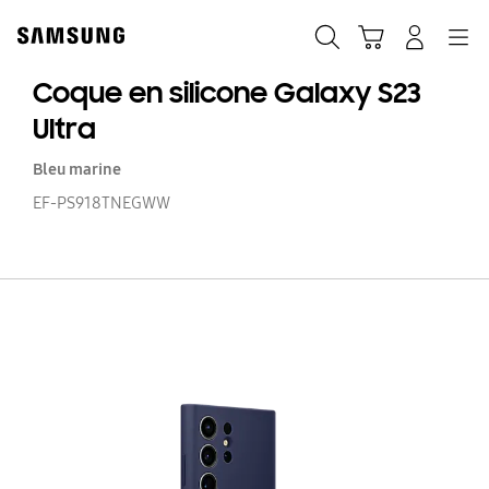
Skip
to
Recherche
Panier
Navigation
Se connecter
content
Coque en silicone Galaxy S23
Ultra
Bleu marine
EF-PS918TNEGWW
C
e
si
Ga
S2