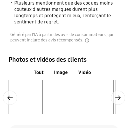
Plusieurs mentionnent que des coques moins
couteux d'autres marques durent plus
longtemps et protegent mieux, renforçant le
sentiment de regret.
Généré par l'IA à partir des avis de consommateurs, qui
peuvent inclure des avis récompensés.
disclaimer
Photos et vidéos des clients
Tout
Image
Vidéo
Layer popup open
Layer popup open
Layer popup open
Layer popup open
Previous
Next