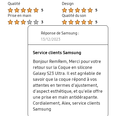
thumb
share
Qualité
Design
up
Product Ratings :
Product Ratings :
5
5
Prise en main
Qualité du son
Product Ratings :
Product Ratings :
3
5
Réponse de Samsung :
13/12/2023
Service clients Samsung
Bonjour RemRem, Merci pour votre
retour sur la Coque en silicone
Galaxy S23 Ultra. Il est agréable de
savoir que la coque répond à vos
attentes en termes d'ajustement,
d'aspect esthétique, et qu'elle offre
une prise en main antidérapante.
Cordialement, Alex, service clients
Samsung