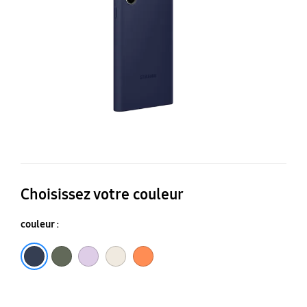
Ul
Choisissez votre couleur
couleur :
Kaki
Lavande
Crème
Orange
Bleu marine