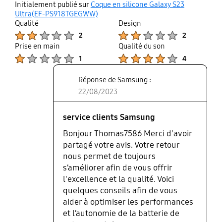
thumb
share
Initialement publié sur
Coque en silicone Galaxy S23
up
Ultra(EF-PS918TGEGWW)
Qualité
Design
Product Ratings :
Product Ratings :
2
2
Prise en main
Qualité du son
Product Ratings :
Product Ratings :
1
4
Réponse de Samsung :
22/08/2023
service clients Samsung
Bonjour Thomas7586 Merci d'avoir
partagé votre avis. Votre retour
nous permet de toujours
s’améliorer afin de vous offrir
l'excellence et la qualité. Voici
quelques conseils afin de vous
aider à optimiser les performances
et l’autonomie de la batterie de