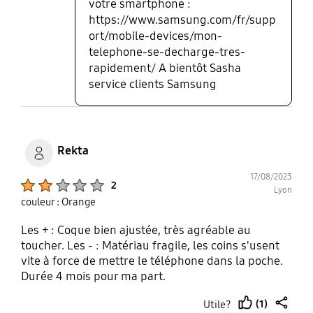
votre smartphone :
https://www.samsung.com/fr/supp
ort/mobile-devices/mon-
telephone-se-decharge-tres-
rapidement/ A bientôt Sasha
service clients Samsung
Rekta
17/08/2023
Product Ratings :
2
Lyon
couleur : Orange
Les + : Coque bien ajustée, très agréable au
toucher. Les - : Matériau fragile, les coins s'usent
vite à force de mettre le téléphone dans la poche.
Durée 4 mois pour ma part.
(1)
Utile?