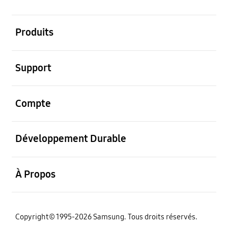
ouvrir
Produits
ouvrir
Support
ouvrir
Compte
ouvrir
Développement Durable
ouvrir
À Propos
‌Copyright© 1995-2026 Samsung. Tous droits réservés.