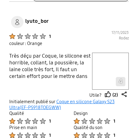
lyuto_bor
17/11/2023
Product Ratings :
1
Rodez
couleur : Orange
Très déçu par Coque, le silicone est
play video
horrible, collant, la poussière, la
laine colle très fort, Il faut un
Layer popup open
certain effort pour le mettre dans
4
votre poche, mais lorsque vous
sortez le téléphone, la poche sort
(2)
Utile?
avec le téléphone, + ça n'a pas
thumb
share
Initialement publié sur
Coque en silicone Galaxy S23
sauvé mon téléphone car le
up
Ultra(EF-PS918TOEGWW)
silicone est collant, la poche n'est
Qualité
Design
pas entrée, et le téléphone est
Product Ratings :
Product Ratings :
1
1
tombé d'une hauteur d'environ
Prise en main
Qualité du son
90cm et le coin du téléphone a été
Product Ratings :
Product Ratings :
1
1
endommagé, la coque est censée