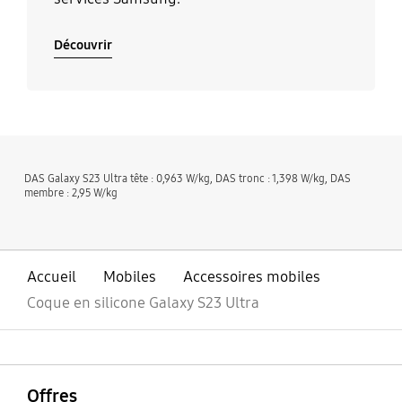
Découvrir
DAS Galaxy S23 Ultra tête : 0,963 W/kg, DAS tronc : 1,398 W/kg, DAS
membre : 2,95 W/kg
Accueil
Mobiles
Accessoires mobiles
Coque en silicone Galaxy S23 Ultra
ouvrir
Footer Navigation
Offres