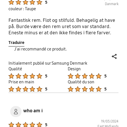
5
Danmark
couleur : Taupe
Fantastisk rem. Flot og stilfuld. Behagelig at have
på. Burde være den rem uret som var standard.
Eneste minus er at den ikke findes i flere farver.
Traduire
J'ai recommandé ce produit.
share
Initialement publié sur Samsung Denmark
Qualité
Design
Product Ratings :
Product Ratings :
5
5
Prise en main
Qualité du son
Product Ratings :
Product Ratings :
5
5
who am i
19/03/2024
Product Ratings :
5
East Midlands