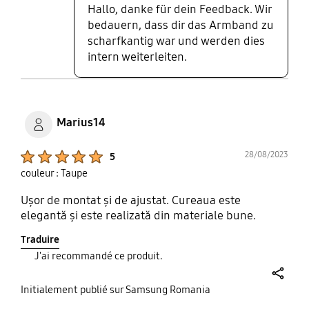
Hallo, danke für dein Feedback. Wir
bedauern, dass dir das Armband zu
scharfkantig war und werden dies
intern weiterleiten.
Marius14
Product Ratings :
28/08/2023
5
couleur : Taupe
Ușor de montat și de ajustat. Cureaua este
elegantă și este realizată din materiale bune.
Traduire
J'ai recommandé ce produit.
share
Initialement publié sur Samsung Romania