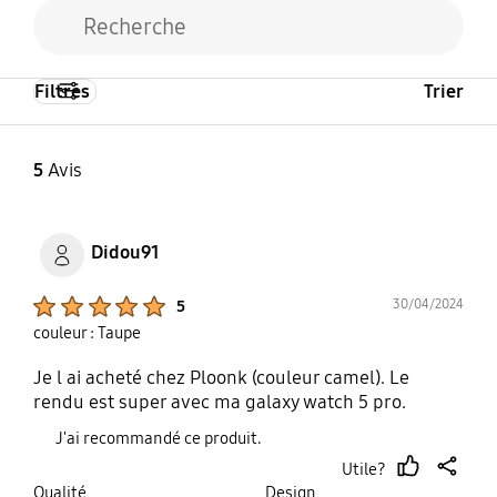
Filtres
Trier
5
Avis
Didou91
Product Ratings :
30/04/2024
5
couleur : Taupe
Je l ai acheté chez Ploonk (couleur camel). Le
rendu est super avec ma galaxy watch 5 pro.
J'ai recommandé ce produit.
Utile?
thumb
share
Qualité
Design