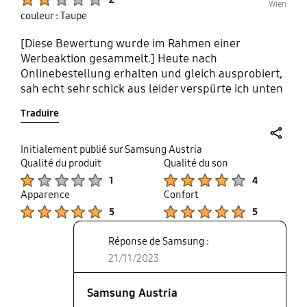
Wien
couleur : Taupe
[Diese Bewertung wurde im Rahmen einer
Werbeaktion gesammelt.] Heute nach
Onlinebestellung erhalten und gleich ausprobiert,
sah echt sehr schick aus leider verspürte ich unten
am Verschluss ein kratzen, sah es mir genauer an,
Traduire
es ist total scharfkantig, somit wieder zurück
gegeben.
share
Initialement publié sur Samsung Austria
Qualité du produit
Qualité du son
Product Ratings :
Product Ratings :
1
4
Apparence
Confort
Product Ratings :
Product Ratings :
5
5
Réponse de Samsung :
21/11/2023
Samsung Austria