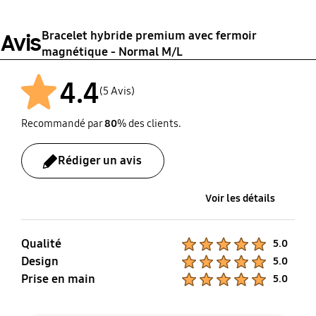
36.0 g
Fluoroelastomer, Eco-
Leather
Bracelet hybride premium avec fermoir
Avis
magnétique - Normal M/L
4.4
(5 Avis)
Recommandé par
80
% des clients.
Rédiger un avis
Voir les détails
Qualité
Product Ratings :
5.0
Design
Product Ratings :
5.0
Prise en main
Product Ratings :
5.0