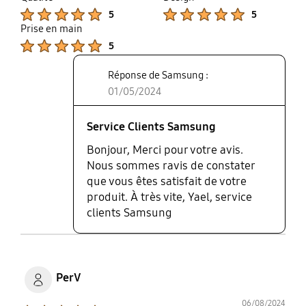
up
Product Ratings :
Product Ratings :
5
5
Prise en main
Product Ratings :
5
Réponse de Samsung :
01/05/2024
Service Clients Samsung
Bonjour, Merci pour votre avis.
Nous sommes ravis de constater
que vous êtes satisfait de votre
produit. À très vite, Yael, service
clients Samsung
PerV
06/08/2024
Product Ratings :