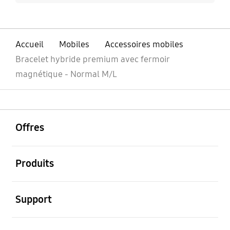
Accueil
Mobiles
Accessoires mobiles
Bracelet hybride premium avec fermoir
magnétique - Normal M/L
ouvrir
Footer Navigation
Offres
ouvrir
Produits
ouvrir
Support
ouvrir