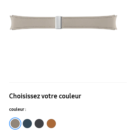
fe
m
-
N
M
Choisissez votre couleur
couleur :
Taupe
Noir
Camel
Bleu marine