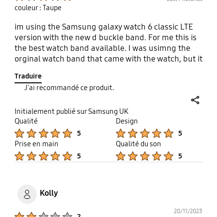
couleur : Taupe
im using the Samsung galaxy watch 6 classic LTE
version with the new d buckle band. For me this is
the best watch band available. I was usimng the
orginal watch band that came with the watch, but it
ismstaring to get damaged through wear and tear ,
Traduire
especially where you have to fasten it . The new
J'ai recommandé ce produit.
watch band is the next best thing since it will
elimante the the buckle problem. My watch fits
share
nicely on my wrist now.
Initialement publié sur Samsung UK
Qualité
Design
Product Ratings :
Product Ratings :
5
5
Prise en main
Qualité du son
Product Ratings :
Product Ratings :
5
5
Kolly
20/11/2023
Product Ratings :
2