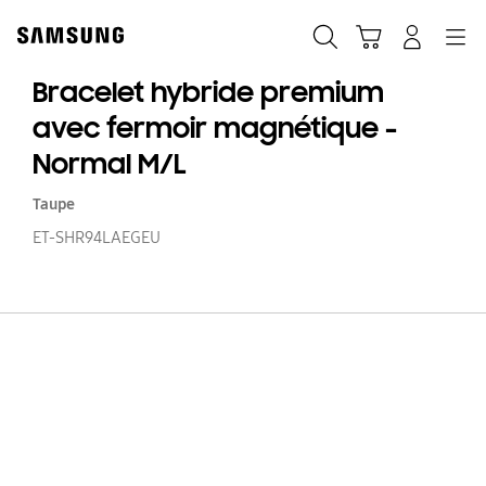
Skip
to
Recherche
Panier
Navigation
Se connecter
content
Bracelet hybride premium
avec fermoir magnétique -
Normal M/L
Taupe
ET-SHR94LAEGEU
Br
hy
p
a