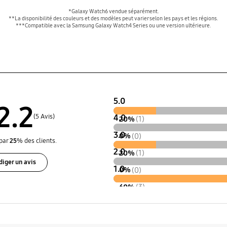
*Galaxy Watch6 vendue séparément.
**La disponibilité des couleurs et des modèles peut varier selon les pays et les régions.
***Compatible avec la Samsung Galaxy Watch4 Series ou une version ultérieure.
5.0
2.2
(5 Avis)
4.0
20%
(1)
3.0
0%
(0)
par
25
% des clients.
2.0
20%
(1)
diger un avis
1.0
0%
(0)
60%
(3)