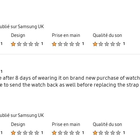
publié sur Samsung UK
Design
Prise en main
Qualité du son
Product Ratings :
Product Ratings :
Product Ratings :
Product Ratings :
1
1
1
1
Product Ratings :
1
 after 8 days of wearing it on brand new purchase of watc
 to send the watch back as well before replacing the strap w
publié sur Samsung UK
Design
Prise en main
Qualité du son
Product Ratings :
Product Ratings :
Product Ratings :
Product Ratings :
1
1
1
1