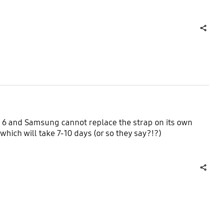
share
h 6 and Samsung cannot replace the strap on its own
hich will take 7-10 days (or so they say?!?)
share