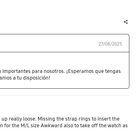
share
27/08/2025
y importantes para nosotros. ¡Esperamos que tengas
amos a tu disposición!
p really loose. Missing the strap rings to insert the
in for the M/L size Awkward also to take off the watch as