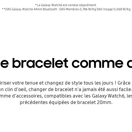
*La Galaxy Watch6 est vendue séparément.
**DAS Galaxy Watch6 44mm Bluetooth : DAS Membres 0,786 W/Kg DAS Visage 0,068 W/Kg
e bracelet comme 
riser votre tenue et changez de style tous les jours ! Grâc
 clin d'oeil, changer de bracelet n'a jamais été aussi facile
gamme d'accessoires, compatibles avec les Galaxy Watch6, le
précédentes équipées de bracelet 20mm.