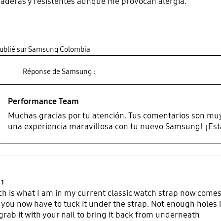
aderas y resistentes aunque me provocan alergia.
publié sur Samsung Colombia
Réponse de Samsung :
Performance Team
Muchas gracias por tu atención. Tus comentarios son mu
una experiencia maravillosa con tu nuevo Samsung! ¡Est
Product Ratings :
1
h is what I am in my current classic watch strap now comes u
s you now have to tuck it under the strap. Not enough holes 
grab it with your nail to bring it back from underneath