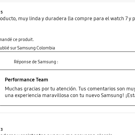
Product Ratings :
5
oducto, muy linda y duradera (la compre para el watch 7 y 
mandé ce produit.
publié sur Samsung Colombia
Réponse de Samsung :
Performance Team
Muchas gracias por tu atención. Tus comentarios son mu
una experiencia maravillosa con tu nuevo Samsung! ¡Est
Product Ratings :
3