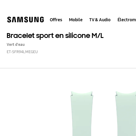
Skip
to
content
Offres
Mobile
TV & Audio
Électro
Bracelet sport en silicone M/L
Vert d'eau
ET-SFR94LMEGEU