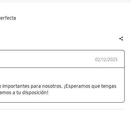
perfecta
share
02/12/2025
y importantes para nosotros. ¡Esperamos que tengas
amos a tu disposición!