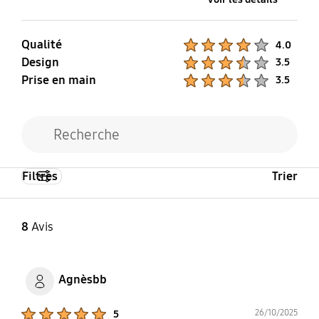
Qualité
Product Ratings :
4.0
Design
Product Ratings :
3.5
Prise en main
Product Ratings :
3.5
Filtres
Trier
8
Avis
Agnèsbb
Product Ratings :
26/10/2025
5