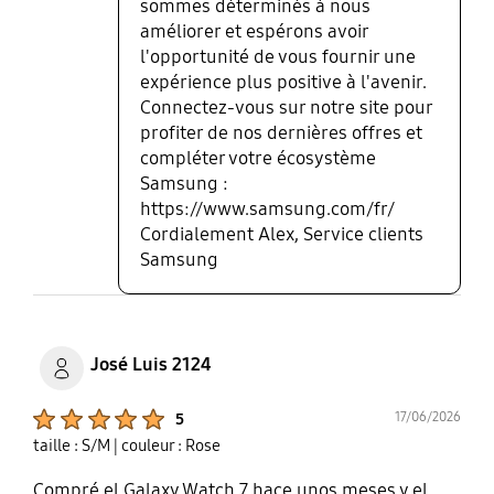
sommes déterminés à nous
améliorer et espérons avoir
l'opportunité de vous fournir une
expérience plus positive à l'avenir.
Connectez-vous sur notre site pour
profiter de nos dernières offres et
compléter votre écosystème
Samsung :
https://www.samsung.com/fr/
Cordialement Alex, Service clients
Samsung
José Luis 2124
Product Ratings :
17/06/2026
5
taille : S/M
| couleur : Rose
Compré el Galaxy Watch 7 hace unos meses y el