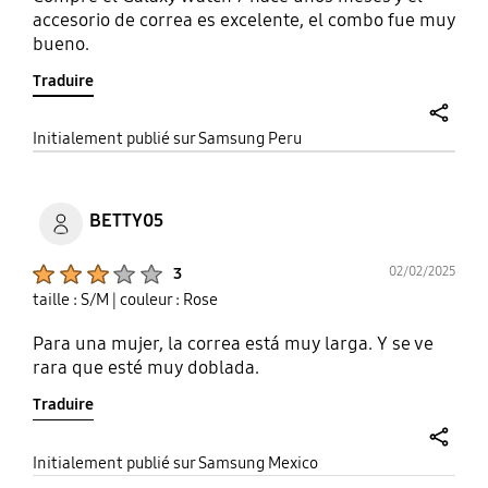
accesorio de correa es excelente, el combo fue muy
bueno.
Traduire
share
Initialement publié sur Samsung Peru
BETTY05
Product Ratings :
02/02/2025
3
taille : S/M
| couleur : Rose
Para una mujer, la correa está muy larga. Y se ve
rara que esté muy doblada.
Traduire
share
Initialement publié sur Samsung Mexico