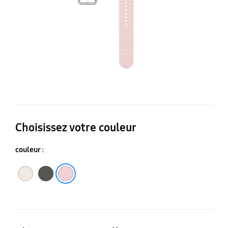
Choisissez votre couleur
couleur :
Crème
Vert
Rose