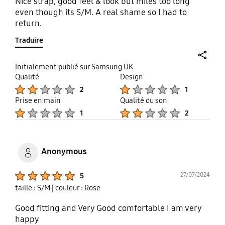
Nice strap, good feel & look but miles too long
even though its S/M. A real shame so I had to
return.
Traduire
share
Initialement publié sur Samsung UK
Qualité
Design
Product Ratings :
Product Ratings :
2
1
Prise en main
Qualité du son
Product Ratings :
Product Ratings :
1
2
Anonymous
Product Ratings :
27/07/2024
5
taille : S/M
| couleur : Rose
Good fitting and Very Good comfortable I am very
happy