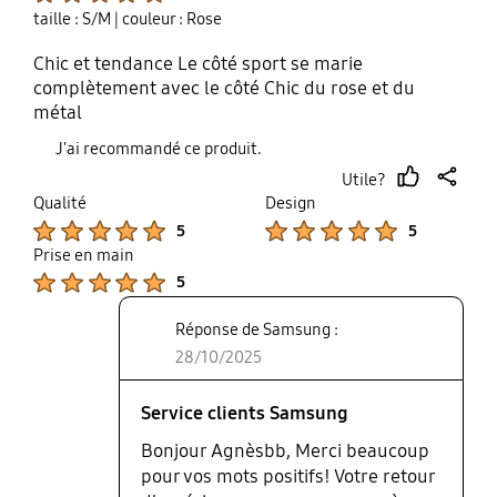
taille : S/M
| couleur : Rose
Chic et tendance Le côté sport se marie
complètement avec le côté Chic du rose et du
métal
J'ai recommandé ce produit.
Utile?
thumb
share
Qualité
Design
up
Product Ratings :
Product Ratings :
5
5
Prise en main
Product Ratings :
5
Réponse de Samsung :
28/10/2025
Service clients Samsung
Bonjour Agnèsbb, Merci beaucoup
pour vos mots positifs! Votre retour