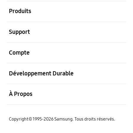
ouvrir
Produits
ouvrir
Support
ouvrir
Compte
ouvrir
Développement Durable
ouvrir
À Propos
‌Copyright© 1995-2026 Samsung. Tous droits réservés.