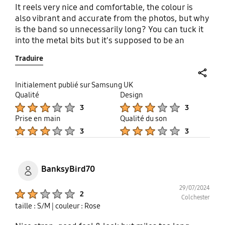
It reels very nice and comfortable, the colour is
also vibrant and accurate from the photos, but why
is the band so unnecessarily long? You can tuck it
into the metal bits but it's supposed to be an
S/M...Need to shorten the band it shouldn't be this
Traduire
long
share
Initialement publié sur Samsung UK
Qualité
Design
Product Ratings :
Product Ratings :
3
3
Prise en main
Qualité du son
Product Ratings :
Product Ratings :
3
3
BanksyBird70
29/07/2024
Product Ratings :
2
Colchester
taille : S/M
| couleur : Rose