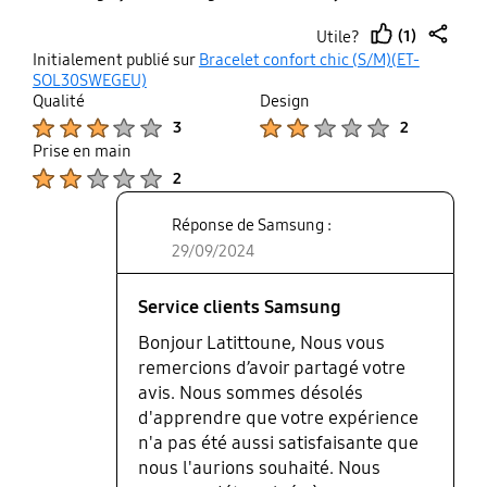
(1)
Utile?
thumb
share
Initialement publié sur
Bracelet confort chic (S/M)(ET-
up
SOL30SWEGEU)
Qualité
Design
Product Ratings :
Product Ratings :
3
2
Prise en main
Product Ratings :
2
Réponse de Samsung :
29/09/2024
Service clients Samsung
Bonjour Latittoune, Nous vous
remercions d’avoir partagé votre
avis. Nous sommes désolés
d'apprendre que votre expérience
n'a pas été aussi satisfaisante que
nous l'aurions souhaité. Nous