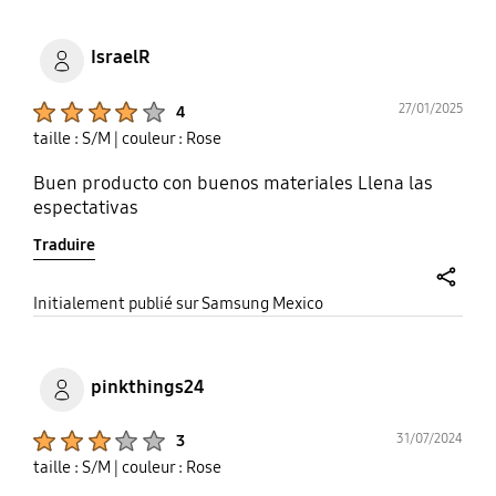
IsraelR
Product Ratings :
27/01/2025
4
taille : S/M
| couleur : Rose
Buen producto con buenos materiales Llena las
espectativas
Traduire
share
Initialement publié sur Samsung Mexico
pinkthings24
Product Ratings :
31/07/2024
3
taille : S/M
| couleur : Rose