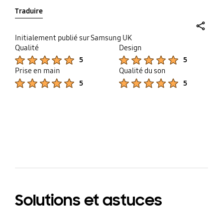
Traduire
share
Initialement publié sur Samsung UK
Qualité
Design
Product Ratings :
Product Ratings :
5
5
Prise en main
Qualité du son
Product Ratings :
Product Ratings :
5
5
bazaarvoice Certification Label
Solutions et astuces