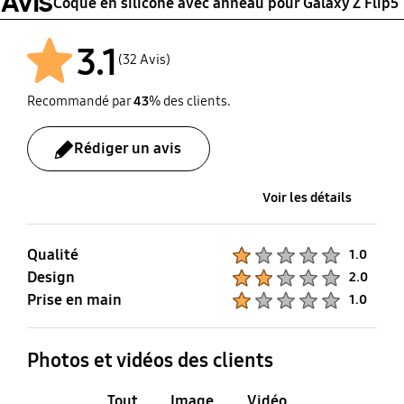
Avis
Coque en silicone avec anneau pour Galaxy Z Flip5
3.1
(32 Avis)
Recommandé par
43
% des clients.
Rédiger un avis
Voir les détails
Qualité
Product Ratings :
1.0
Design
Product Ratings :
2.0
Prise en main
Product Ratings :
1.0
Photos et vidéos des clients
Tout
Image
Vidéo