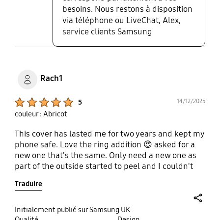
besoins. Nous restons à disposition
via téléphone ou LiveChat, Alex,
service clients Samsung
Rach1
Product Ratings :
14/12/2025
5
couleur : Abricot
This cover has lasted me for two years and kept my
phone safe. Love the ring addition 😍 asked for a
new one that's the same. Only need a new one as
part of the outside started to peel and I couldn't
resist peeling the rest. Love it and its not slip
Traduire
share
Initialement publié sur Samsung UK
Qualité
Design