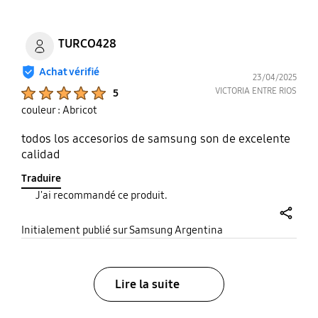
TURCO428
Achat vérifié
23/04/2025
Product Ratings :
VICTORIA ENTRE RIOS
5
couleur : Abricot
todos los accesorios de samsung son de excelente
calidad
Traduire
J'ai recommandé ce produit.
share
Initialement publié sur Samsung Argentina
Lire la suite