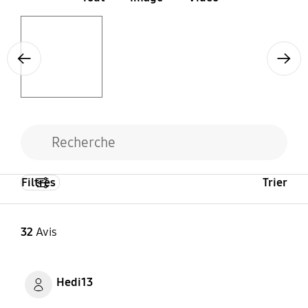
Layer popup open
Previous
Next
Filtres
Trier
32
Avis
Hedi13