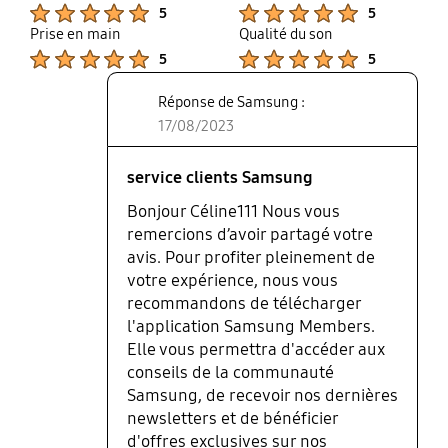
up
Product Ratings :
Product Ratings :
5
5
Prise en main
Qualité du son
Product Ratings :
Product Ratings :
5
5
Réponse de Samsung :
17/08/2023
service clients Samsung
Bonjour Céline111 Nous vous
remercions d’avoir partagé votre
avis. Pour profiter pleinement de
votre expérience, nous vous
recommandons de télécharger
l'application Samsung Members.
Elle vous permettra d'accéder aux
conseils de la communauté
Samsung, de recevoir nos dernières
newsletters et de bénéficier
d'offres exclusives sur nos