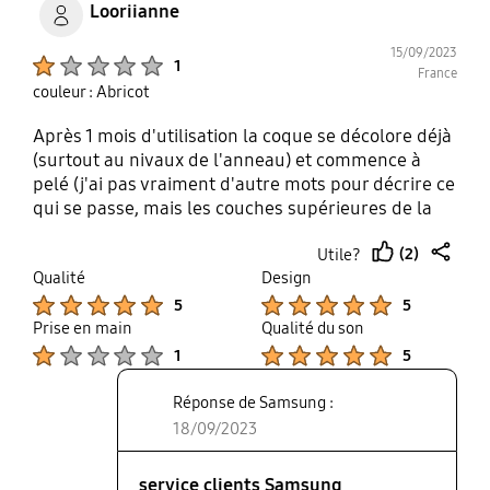
Looriianne
15/09/2023
Product Ratings :
1
France
couleur : Abricot
Après 1 mois d'utilisation la coque se décolore déjà
(surtout au nivaux de l'anneau) et commence à
pelé (j'ai pas vraiment d'autre mots pour décrire ce
qui se passe, mais les couches supérieures de la
coque se désintègre). Sinon c'était une jolie coque,
(2)
Utile?
j'aimais beaucoup la couleur pastel (rose/lilas dans
thumb
share
Qualité
Design
mon cas). Mais elle le vaut clairement pas son prix
up
Product Ratings :
Product Ratings :
pour le coup.
5
5
Prise en main
Qualité du son
Product Ratings :
Product Ratings :
1
5
Réponse de Samsung :
18/09/2023
service clients Samsung