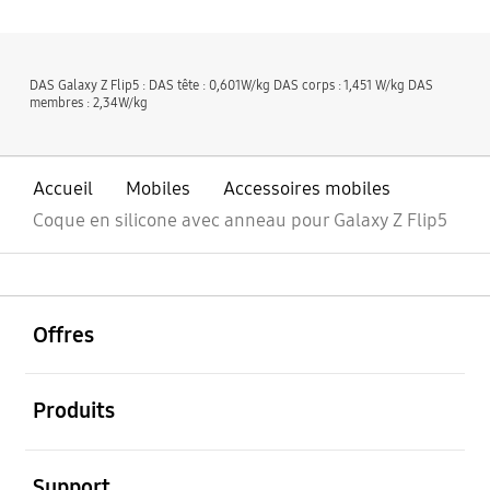
DAS Galaxy Z Flip5 : DAS tête : 0,601W/kg DAS corps : 1,451 W/kg DAS
membres : 2,34W/kg
Accueil
Mobiles
Accessoires mobiles
Coque en silicone avec anneau pour Galaxy Z Flip5
ouvrir
Footer Navigation
Offres
ouvrir
Produits
ouvrir
Support