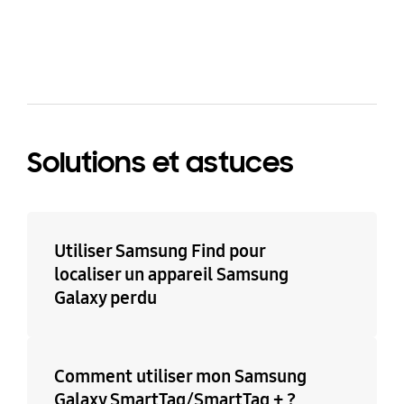
bazaarvoice Certification Label
Solutions et astuces
Utiliser Samsung Find pour
localiser un appareil Samsung
Galaxy perdu
Comment utiliser mon Samsung
Galaxy SmartTag/SmartTag + ?