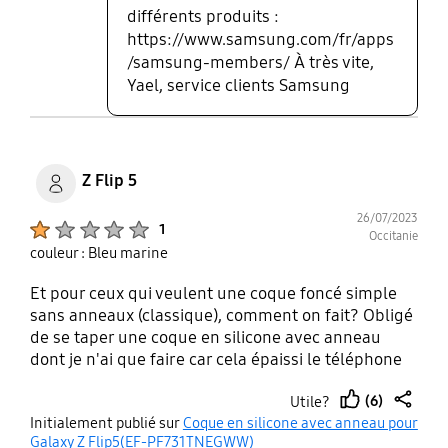
différents produits :
https://www.samsung.com/fr/apps
/samsung-members/ À très vite,
Yael, service clients Samsung
Z Flip 5
26/07/2023
Product Ratings :
1
Occitanie
couleur : Bleu marine
Et pour ceux qui veulent une coque foncé simple
sans anneaux (classique), comment on fait? Obligé
de se taper une coque en silicone avec anneau
dont je n'ai que faire car cela épaissi le téléphone
ou une coque Premium design avec un rebord à
(6)
Utile?
l'arrière qui ne sert à rien à part alourdir le
thumb
share
Initialement publié sur
Coque en silicone avec anneau pour
téléphone et le rendre plus encombrant ou une
up
Galaxy Z Flip5(EF-PF731TNEGWW)
coque interchangeable avec des fonds d'écrans