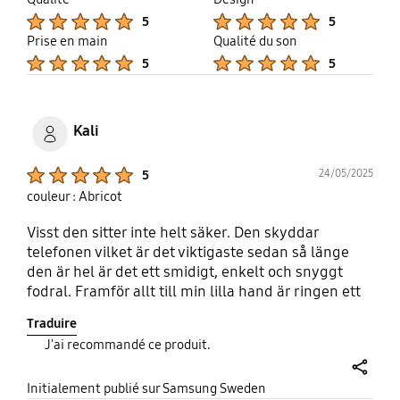
Product Ratings :
Product Ratings :
5
5
Prise en main
Qualité du son
Product Ratings :
Product Ratings :
5
5
Kali
Product Ratings :
24/05/2025
5
couleur : Abricot
Visst den sitter inte helt säker. Den skyddar
telefonen vilket är det viktigaste sedan så länge
den är hel är det ett smidigt, enkelt och snyggt
fodral. Framför allt till min lilla hand är ringen ett
toppen verktyg att ha som säkring när man
Traduire
använder telefonen. Bara besviken över att jag
J'ai recommandé ce produit.
missat att köpa en extra när de fanns.
share
Initialement publié sur Samsung Sweden