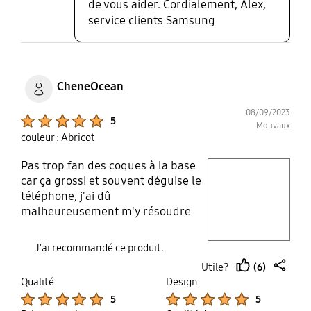
de vous aider. Cordialement, Alex,
service clients Samsung
CheneOcean
08/09/2023
Product Ratings :
5
Mouvaux
couleur : Abricot
Pas trop fan des coques à la base
play video
car ça grossi et souvent déguise le
téléphone, j'ai dû
Layer popup open
malheureusement m'y résoudre
avec la fragilité du z flip 5 ( la
coque extérieure du téléphone
J'ai recommandé ce produit.
présente très rapidement des
(6)
Utile?
griffes même en étant soigneux).
thumb
share
Qualité
Design
J'ai donc commandé cette coque.
up
Product Ratings :
Product Ratings :
5
5
Livraison gratuite et rapide avec la