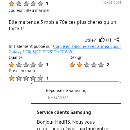
Product Ratings :
16/03/2024
1
couleur : Bleu marine
Elle ma tenue 3 mois a 70e ces plus chères qu'un
forfait!
(1)
Utile?
thumb
share
Initialement publié sur
Coque en silicone avec anneau pour
up
Galaxy Z Flip5(EF-PF731TNEGWW)
Qualité
Design
Product Ratings :
Product Ratings :
1
2
Prise en main
Product Ratings :
1
Réponse de Samsung :
18/03/2024
Service clients Samsung
Bonjour Hedi13, Nous vous
remercions d’avoir partagé votre