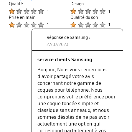
Qualité
Design
dynamiques pour adolescents..
Product Ratings :
Product Ratings :
1
1
Prise en main
Qualité du son
Product Ratings :
Product Ratings :
1
1
Réponse de Samsung :
27/07/2023
service clients Samsung
Bonjour, Nous vous remercions
d'avoir partagé votre avis
concernant notre gamme de
coques pour téléphone. Nous
comprenons votre préférence pour
une coque foncée simple et
classique sans anneaux, et nous
sommes désolés de ne pas avoir
actuellement une option qui
correspond parfaitement à vos