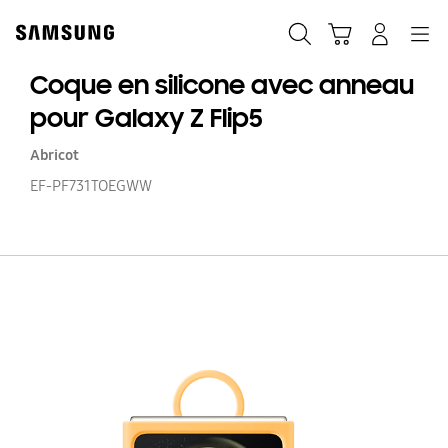
Skip
to
Recherche
Panier
Navigation
Se connecter
content
Coque en silicone avec anneau
pour Galaxy Z Flip5
Abricot
EF-PF731TOEGWW
C
e
si
a
a