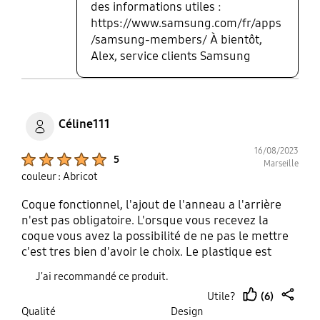
une vrai réussite !!
des informations utiles :
https://www.samsung.com/fr/apps
/samsung-members/ À bientôt,
Alex, service clients Samsung
Céline111
16/08/2023
Product Ratings :
5
Marseille
couleur : Abricot
Coque fonctionnel, l'ajout de l'anneau a l'arrière
n'est pas obligatoire. L'orsque vous recevez la
coque vous avez la possibilité de ne pas le mettre
c'est tres bien d'avoir le choix. Le plastique est
agréableen main. Je recommande
J'ai recommandé ce produit.
(6)
Utile?
thumb
share
Qualité
Design