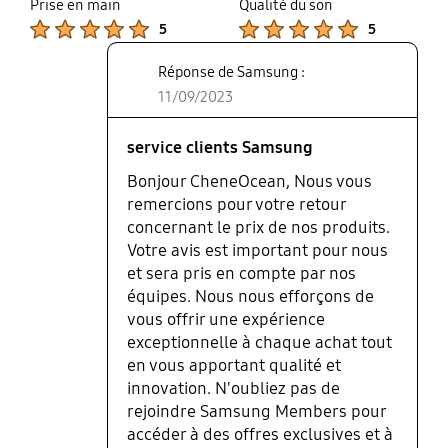
Prise en main
Qualité du son
possibilité avec chronopost de
Product Ratings :
Product Ratings :
5
5
choisir le jour de livraison et un
créneau horaire de 2h et c'est
Réponse de Samsung :
franchement appréciable. Le
11/09/2023
produit en lui même est en 3 partie
2 pour le téléphone et la 3 ème
c'est l'anneau. En couleur abricot
service clients Samsung
la coque est magnifique, pas trop
Bonjour CheneOcean, Nous vous
épaisse, protège extrêmement
remercions pour votre retour
bien le téléphone et la matière est
concernant le prix de nos produits.
très agréable et ne fait pas
Votre avis est important pour nous
transpiré des mains. Ne gêne pas
et sera pris en compte par nos
non plus l'utilisation du téléphone
équipes. Nous nous efforçons de
et "s'installe" très facilement. A
noter que l'anneau n'est pas
vous offrir une expérience
obligatoire et tant mieux pour ma
exceptionnelle à chaque achat tout
part. Et la cerise sur le gâteau c'est
en vous apportant qualité et
que le zflip5 en devient même plus
innovation. N'oubliez pas de
jolie! Bref malgré un prix prohibitif
rejoindre Samsung Members pour
je recommande cette coque est
accéder à des offres exclusives et à