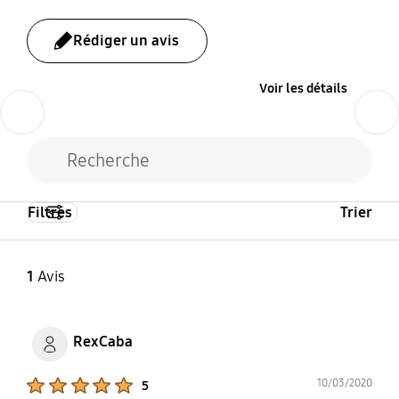
60Hz
Rédiger un avis
Voir les détails
Previous
Next
Filtres
Trier
1
Avis
RexCaba
Product Ratings :
10/03/2020
5