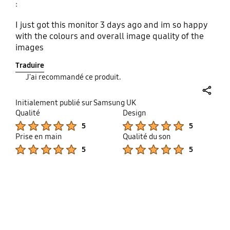
:
I just got this monitor 3 days ago and im so happy
with the colours and overall image quality of the
images
Traduire
J'ai recommandé ce produit.
share
Initialement publié sur Samsung UK
Qualité
Design
Product Ratings :
Product Ratings :
5
5
Prise en main
Qualité du son
Product Ratings :
Product Ratings :
5
5
bazaarvoice Certification Label