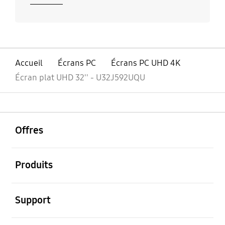
Accueil
Écrans PC
Écrans PC UHD 4K
Écran plat UHD 32'' - U32J592UQU
ouvrir
Footer Navigation
Offres
ouvrir
Produits
ouvrir
Support
ouvrir