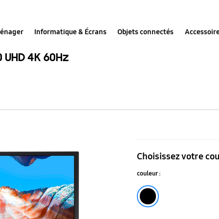
ménager
Informatique & Écrans
Objets connectés
Accessoir
0 UHD 4K 60Hz
Écran
PC
Choisissez votre co
Plat
couleur :
32"
Haute
Noir
Résolution