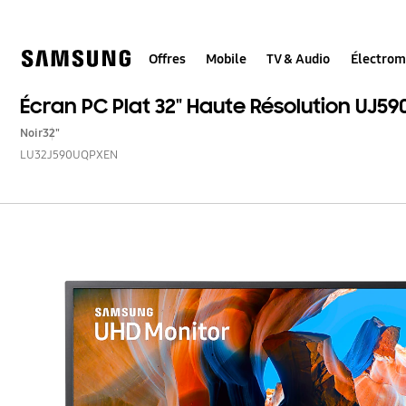
Skip
to
content
Offres
Mobile
TV & Audio
Électro
Écran PC Plat 32" Haute Résolution UJ59
Noir
32"
LU32J590UQPXEN