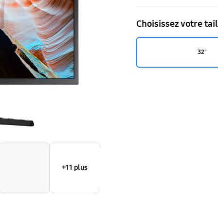
UJ590
Choisissez votre tail
UHD
4K
32"
60Hz
+11 plus