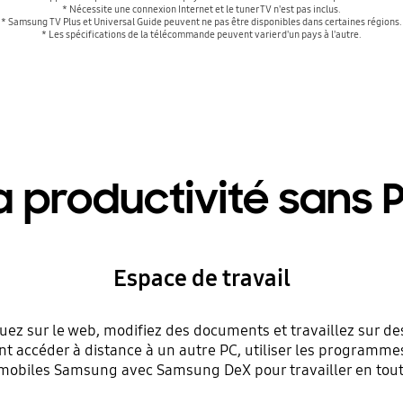
* Nécessite une connexion Internet et le tuner TV n'est pas inclus.
* Samsung TV Plus et Universal Guide peuvent ne pas être disponibles dans certaines régions.
* Les spécifications de la télécommande peuvent varier d'un pays à l'autre.
a productivité sans 
Espace de travail
uez sur le web, modifiez des documents et travaillez sur des
accéder à distance à un autre PC, utiliser les programme
mobiles Samsung avec Samsung DeX pour travailler en tout