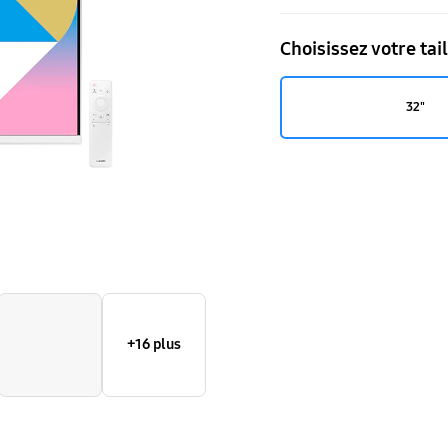
4K
Choisissez votre tail
60Hz
32"
+16 plus