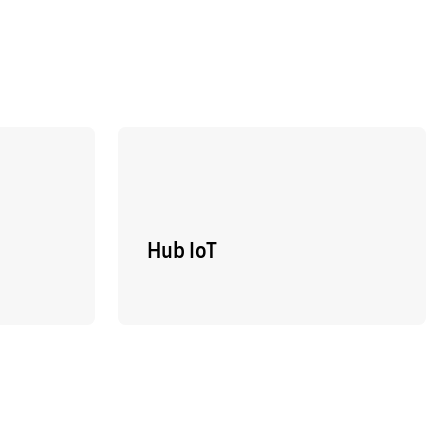
e
Hub IoT