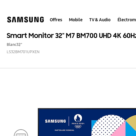
Skip
to
content
Offres
Mobile
TV & Audio
Électro
Smart Monitor 32" M7 BM700 UHD 4K 60H
Blanc
32"
LS32BM701UPXEN