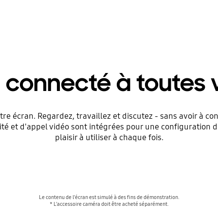
 connecté à toutes 
tre écran. Regardez, travaillez et discutez - sans avoir à c
té et d'appel vidéo sont intégrées pour une configuration 
plaisir à utiliser à chaque fois.
Le contenu de l'écran est simulé à des fins de démonstration.
* L'accessoire caméra doit être acheté séparément.