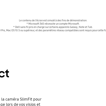
Le contenu de l'écran est simulé à des fins de démonstration.
* Microsoft 365 nécessite un compte Microsoft.
* DeX sans fil pris en charge sur certains appareils Galaxy, Note et Tab.
 Pro, Mac OS 10.5 ou supérieur, et des paramètres réseau compatibles sont requis pour cette fo
ct
z la caméra SlimFit pour
ge lors de vos visios et