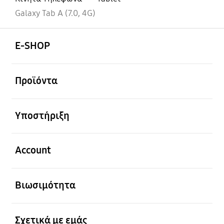
Galaxy Tab A (7.0, 4G)
Ανοίξτε
Footer Navigation
E-SHOP
Ανοίξτε
Προϊόντα
Ανοίξτε
Υποστήριξη
Ανοίξτε
Account
Ανοίξτε
Βιωσιμότητα
Ανοίξτε
Σχετικά με εμάς