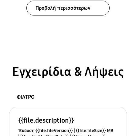
Προβολή περισσότερων
Εγχειρίδια & Λήψεις
ΦΙΛΤΡΟ
{{file.description}}
Έκδοση {{file.fileVersion}}
{{file.fileSize}} MB