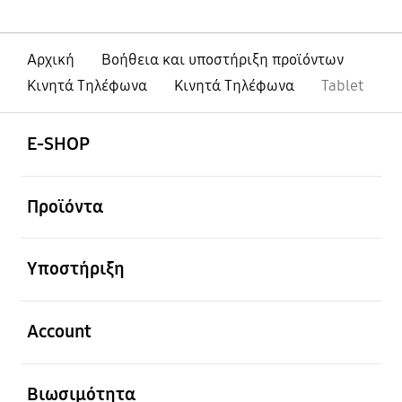
Αρχική
Βοήθεια και υποστήριξη προϊόντων
Κινητά Τηλέφωνα
Κινητά Τηλέφωνα
Tablet
Ανοίξτε
Footer Navigation
E-SHOP
Ανοίξτε
Προϊόντα
Ανοίξτε
Υποστήριξη
Ανοίξτε
Account
Ανοίξτε
Βιωσιμότητα